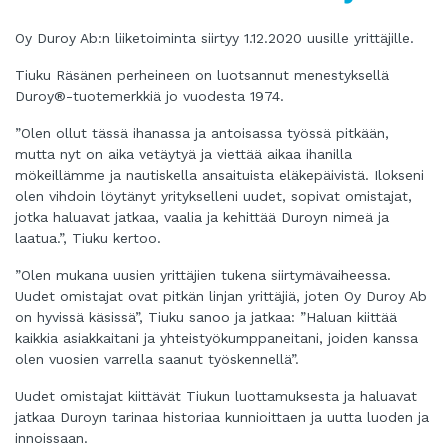
Oy Duroy Ab:n liiketoiminta siirtyy 1.12.2020 uusille yrittäjille.
Tiuku Räsänen perheineen on luotsannut menestyksellä
Duroy®-tuotemerkkiä jo vuodesta 1974.
”Olen ollut tässä ihanassa ja antoisassa työssä pitkään,
mutta nyt on aika vetäytyä ja viettää aikaa ihanilla
mökeillämme ja nautiskella ansaituista eläkepäivistä. Ilokseni
olen vihdoin löytänyt yritykselleni uudet, sopivat omistajat,
jotka haluavat jatkaa, vaalia ja kehittää Duroyn nimeä ja
laatua.”, Tiuku kertoo.
”Olen mukana uusien yrittäjien tukena siirtymävaiheessa.
Uudet omistajat ovat pitkän linjan yrittäjiä, joten Oy Duroy Ab
on hyvissä käsissä”, Tiuku sanoo ja jatkaa: ”Haluan kiittää
kaikkia asiakkaitani ja yhteistyökumppaneitani, joiden kanssa
olen vuosien varrella saanut työskennellä”.
Uudet omistajat kiittävät Tiukun luottamuksesta ja haluavat
jatkaa Duroyn tarinaa historiaa kunnioittaen ja uutta luoden ja
innoissaan.