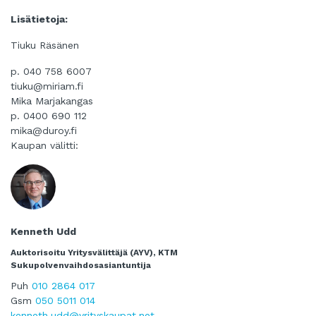
Lisätietoja:
Tiuku Räsänen
p. 040 758 6007
tiuku@miriam.fi
Mika Marjakangas
p. 0400 690 112
mika@duroy.fi
Kaupan välitti:
Kenneth Udd
Auktorisoitu Yritysvälittäjä (AYV), KTM
Sukupolvenvaihdosasiantuntija
Puh
010 2864 017
Gsm
050 5011 014
kenneth.udd@yrityskaupat.net