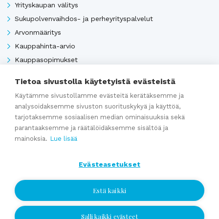
Yrityskaupan välitys
Sukupolvenvaihdos- ja perheyrityspalvelut
Arvonmääritys
Kauppahinta-arvio
Kauppasopimukset
Tietoa sivustolla käytetyistä evästeistä
Katso kaikki
Käytämme sivustollamme evästeitä kerätäksemme ja
analysoidaksemme sivuston suorituskykyä ja käyttöä,
tarjotaksemme sosiaalisen median ominaisuuksia sekä
parantaaksemme ja räätälöidäksemme sisältöä ja
Ajankohtaista
mainoksia.
Lue lisää
Webinaaritallenne: Onko yrityksesi myyntikunnossa? Näin
Evästeasetukset
valmistaudut yrityskauppaan ajoissa
Estä kaikki
Kumppaniblogi: Avio-oikeus ja omistajanvaihdos
Yrityskauppablogi: Miksi käyttää yritysvälittäjää
Salli kaikki evästeet
yrityskaupassa?
Jätä yhteydenottopyyntö