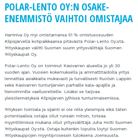
POLAR-LENTO OY:N OSAKE-
ENEMMISTÖ VAIHTOI OMISTAJAA
Harriniva Oy myi omistamansa 51 % omistusosuuden
Kilpisjärvellä kotipaikkaansa pitävästä Polar-Lento Oy:stä.
Yrityskaupan välitti Suomen suurin yritysvälittäjä Suomen
Yrityskaupat Oy.
Polar-Lento Oy on toiminut Käsivarren alueella jo yli 30
vuoden ajan. Vuosien kokemuksella ja ammattitaidolla yritys
lennättää asiakkaita mukavasti ja turvallisesti Ruotsin Lappiin
sekä Käsivarren tunturijärvien parhaille kala-apajille ja
hienoimmille vaellusreiteille. Lisäksi se tarjoaa
yleisölennätyksiä Kilpisjärven jylhissä tunturimaisemissa.
Yrityksen toimiala ja sijainti ei ole niitä yleisimpiä eikä täten
potentiaalisia ostajia ollut runsain mitoin, toteaa
myyntitiimissä mukana ollut yritysvälittäjä Juha Hotti Suomen
Yrityskaupat Oy:stä. Ostaja kuitenkin lopulta löytyi Suomen
Yrityskauppojen myyntiprosessin tuloksena Joensuusta.