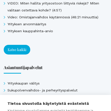
VIDEO: Miten hallita yritysostoon liittyviä riskejä? Miten
valitaan ostettava kohde? (4:57)
Video: Omistajanvaihdos käytännössä (48:21 minuuttia)
Yrityksen arvonmääritys
Yrityksen kauppahinta-arvio
Katso kaikki
Asiantuntijapalvelut
Yrityskaupan välitys
Sukupolvenvaihdos- ja perheyrityspalvelut
Arvonmääritys
Tietoa sivustolla käytetyistä evästeistä
Kauppahinta-arvio
Käytämme sivustollamme evästeitä kerätäksemme ja