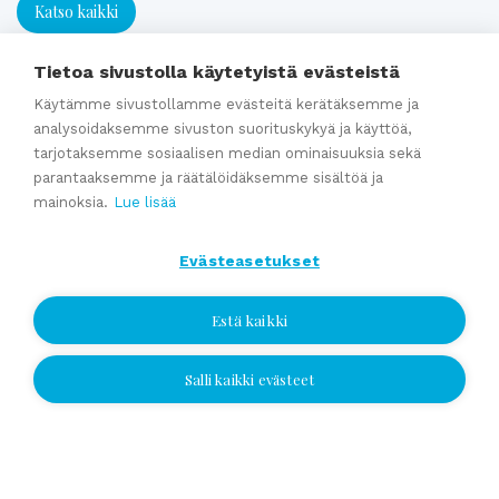
Katso kaikki
Tietoa sivustolla käytetyistä evästeistä
Asiantuntijapalvelut
Käytämme sivustollamme evästeitä kerätäksemme ja
analysoidaksemme sivuston suorituskykyä ja käyttöä,
tarjotaksemme sosiaalisen median ominaisuuksia sekä
Yrityskaupan välitys
parantaaksemme ja räätälöidäksemme sisältöä ja
Sukupolvenvaihdos- ja perheyrityspalvelut
mainoksia.
Lue lisää
Arvonmääritys
Kauppahinta-arvio
Evästeasetukset
Kauppasopimukset
Estä kaikki
Katso kaikki
Salli kaikki evästeet
Jätä yhteydenottopyyntö
Ajankohtaista
Jätä yhteydenottopyyntö