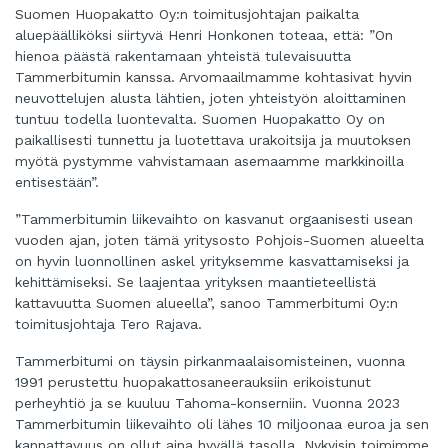
Suomen Huopakatto Oy:n toimitusjohtajan paikalta
aluepäälliköksi siirtyvä Henri Honkonen toteaa, että: ”On
hienoa päästä rakentamaan yhteistä tulevaisuutta
Tammerbitumin kanssa. Arvomaailmamme kohtasivat hyvin
neuvottelujen alusta lähtien, joten yhteistyön aloittaminen
tuntuu todella luontevalta. Suomen Huopakatto Oy on
paikallisesti tunnettu ja luotettava urakoitsija ja muutoksen
myötä pystymme vahvistamaan asemaamme markkinoilla
entisestään”.
”Tammerbitumin liikevaihto on kasvanut orgaanisesti usean
vuoden ajan, joten tämä yritysosto Pohjois-Suomen alueelta
on hyvin luonnollinen askel yrityksemme kasvattamiseksi ja
kehittämiseksi. Se laajentaa yrityksen maantieteellistä
kattavuutta Suomen alueella”, sanoo Tammerbitumi Oy:n
toimitusjohtaja Tero Rajava.
Tammerbitumi on täysin pirkanmaalaisomisteinen, vuonna
1991 perustettu huopakattosaneerauksiin erikoistunut
perheyhtiö ja se kuuluu Tahoma-konserniin. Vuonna 2023
Tammerbitumin liikevaihto oli lähes 10 miljoonaa euroa ja sen
kannattavuus on ollut aina hyvällä tasolla. Nykyisin toimimme