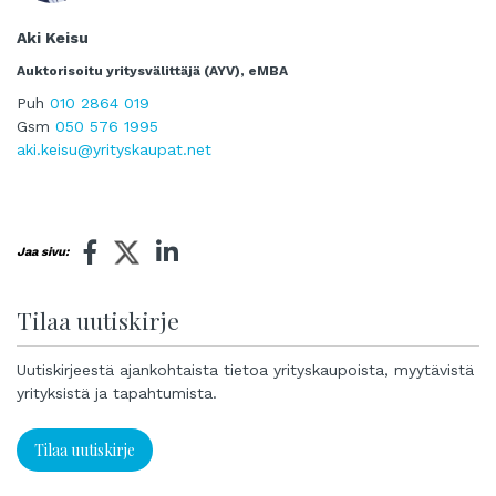
Aki Keisu
Auktorisoitu yritysvälittäjä (AYV), eMBA
Puh
010 2864 019
Gsm
050 576 1995
aki.keisu@yrityskaupat.net
Jaa sivu:
Tilaa uutiskirje
Uutiskirjeestä ajankohtaista tietoa yrityskaupoista, myytävistä
yrityksistä ja tapahtumista.
Tilaa uutiskirje