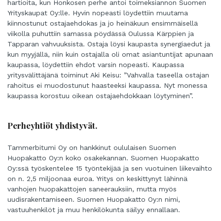
hartioita, kun Honkosen perhe antoi toimeksiannon Suomen
Yrityskaupat Oy:lle. Hyvin nopeasti löydettiin muutama
kiinnostunut ostajaehdokas ja jo heinäkuun ensimmäisellä
viikolla puhuttiin samassa pöydässä Oulussa Kärppien ja
Tapparan vahvuuksista. Ostaja löysi kaupasta synergiaedut ja
kun myyjällä, niin kuin ostajalla oli omat asiantuntijat apunaan
kaupassa, löydettiin ehdot varsin nopeasti. Kaupassa
yritysvälittäjänä toiminut Aki Keisu: ”Vahvalla taseella ostajan
rahoitus ei muodostunut haasteeksi kaupassa. Nyt monessa
kaupassa korostuu oikean ostajaehdokkaan löytyminen”.
Perheyhtiöt yhdistyvät.
Tammerbitumi Oy on hankkinut oululaisen Suomen
Huopakatto Oy:n koko osakekannan. Suomen Huopakatto
Oy:ssä työskentelee 15 työntekijää ja sen vuotuinen liikevaihto
on n. 2,5 miljoonaa euroa. Yritys on keskittynyt lähinnä
vanhojen huopakattojen saneerauksiin, mutta myös
uudisrakentamiseen. Suomen Huopakatto Oy:n nimi,
vastuuhenkilöt ja muu henkilökunta säilyy ennallaan.