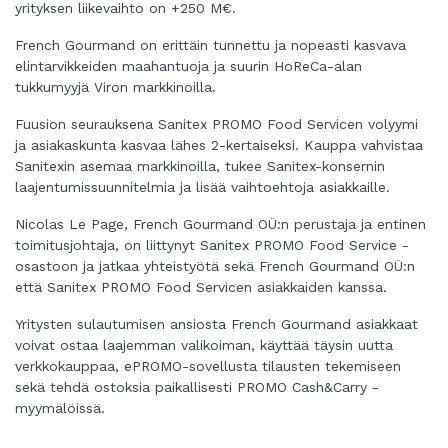
yrityksen liikevaihto on +250 M€.
French Gourmand on erittäin tunnettu ja nopeasti kasvava
elintarvikkeiden maahantuoja ja suurin HoReCa-alan
tukkumyyjä Viron markkinoilla.
Fuusion seurauksena Sanitex PROMO Food Servicen volyymi
ja asiakaskunta kasvaa lähes 2-kertaiseksi. Kauppa vahvistaa
Sanitexin asemaa markkinoilla, tukee Sanitex-konsernin
laajentumissuunnitelmia ja lisää vaihtoehtoja asiakkaille.
Nicolas Le Page, French Gourmand OÜ:n perustaja ja entinen
toimitusjohtaja, on liittynyt Sanitex PROMO Food Service -
osastoon ja jatkaa yhteistyötä sekä French Gourmand OÜ:n
että Sanitex PROMO Food Servicen asiakkaiden kanssa.
Yritysten sulautumisen ansiosta French Gourmand asiakkaat
voivat ostaa laajemman valikoiman, käyttää täysin uutta
verkkokauppaa, ePROMO-sovellusta tilausten tekemiseen
sekä tehdä ostoksia paikallisesti PROMO Cash&Carry -
myymälöissä.