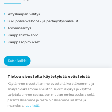
Yrityskaupan välitys
Sukupolvenvaihdos- ja perheyrityspalvelut
Arvonmääritys
Kauppahinta-arvio
Kauppasopimukset
Katso kaikki
Tietoa sivustolla käytetyistä evästeistä
Ajankohtaista
Käytämme sivustollamme evästeitä kerätäksemme ja
analysoidaksemme sivuston suorituskykyä ja käyttöä,
tarjotaksemme sosiaalisen median ominaisuuksia sekä
Webinaaritallenne: Onko yrityksesi myyntikunnossa? Näin
parantaaksemme ja räätälöidäksemme sisältöä ja
valmistaudut yrityskauppaan ajoissa
mainoksia.
Lue lisää
Kumppaniblogi: Avio-oikeus ja omistajanvaihdos