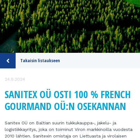
Takaisin listaukseen
24.5.2024
SANITEX OÜ OSTI 100 % FRENCH
GOURMAND OÜ:N OSEKANNAN
Sanitex OÜ on Baltian suurin tukkukauppa-, jakelu- ja
logistiikkayritys, joka on toiminut Viron markkinoilla vuodesta
2010 lähtien. Sanitexin omistaja on Liettuasta ja virolaisen