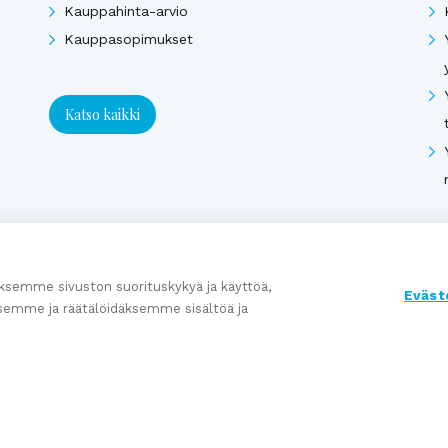
Kauppahinta-arvio
Kauppasopimukset
Katso kaikki
semme sivuston suorituskykyä ja käyttöä,
Eväst
semme ja räätälöidäksemme sisältöä ja