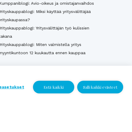
Kumppaniblogi: Avio-oikeus ja omistajanvaihdos
Yrityskauppablogi: Miksi käyttää yritysvälittäjää
yrityskaupassa?
Yrityskauppablogi: Yritysvälittäjän työ kulissien
takana
Yrityskauppablogi: Miten valmistella yritys
myyntikuntoon 12 kuukautta ennen kauppaa
Katso kaikki
Estä kaikki
easetukset
Salli kaikki evästeet
Jätä yhteydenottopyyntö
Jätä yhteydenottopyyntö
Valitse sijainti ja jätä numerosi tai