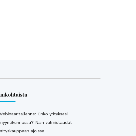
ankohtaista
Webinaaritallenne: Onko yrityksesi
myyntikunnossa? Näin valmistaudut
yrityskauppaan ajoissa