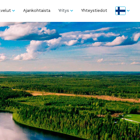
lvelut
Ajankohtaista
Yritys
Yhteystiedot