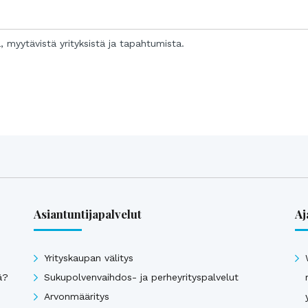
a, myytävistä yrityksistä ja tapahtumista.
Asiantuntijapalvelut
Aj
Yrityskaupan välitys
ä?
Sukupolvenvaihdos- ja perheyrityspalvelut
Arvonmääritys