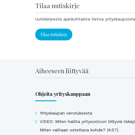
Tilaa uutiskirje
Uutiskirjeestä ajankohtaista tietoa yrityskaupoist
Tilaa uutiskirje
Aiheeseen liittyvää
Ohjeita yrityskauppaan
Yrityskaupan verotuksesta
VIDEO: Miten hallita yritysostoon liittyviä riskej
Miten valitaan ostettava kohde? (4:57)