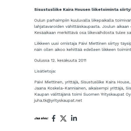
Sisustusliike Kaira Housen liiketoiminta siirt
Oulun parhaimpiin kuuluvalla liikepaikalla toimiv
lahjatavaroiden vähittäiskaupasta. Joulun aikaan o
Kesäaikaan merkittävä osa liikevaihdosta tulee s
Liikkeen uusi omistaja Päivi Miettinen siirtyy täys
näin ollen aikoo kehittää edelleen liikkeen toimi
Oulussa 12. kesäkuuta 2011
Lisätietoja:
Päivi Miettinen, yrittäjä, Sisustusliike Kaira Hous
Jaana Koskela-Kanniainen, aikaisempi yrittäjä, Si
Kaupan välittäjänä toimi Suomen Yrityskaupat Oy
juha.tk@yrityskaupat.net
Jaa sivu: