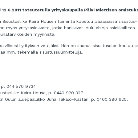
yi 12.6.2011 toteutetulla yrityskaupalla Päivi Miettisen omistuk
an Sisustusliike Kaira Housen toiminta koostuu pääasiassa sisustus- 
n myös yritysasiakkaita, jotka hankkivat joululahjoja asiakkailleen.
aunatarvikkeiden myynnistä.
ipäiväisesti yrityksen vetäjäksi. Hän on saanut sisustusalan koulutuk
ntaa mm. tekemällä sisustussuunnitteluja.
e, p. 044 570 9734
sustusliike Kaira House, p. 0440 920 327
:n Oulun aluepäällikkö Juha Takalo-Kastari, p. 0400 380 620,