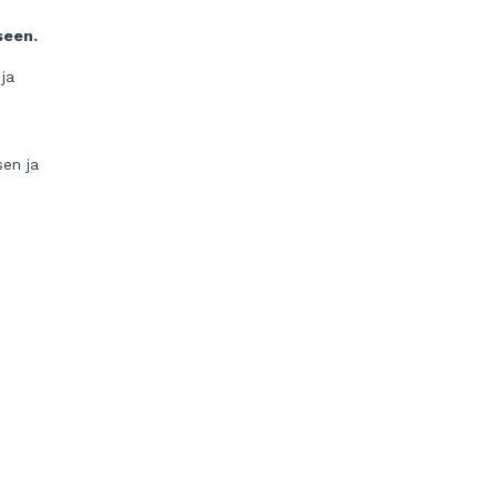
seen.
ja
sen ja