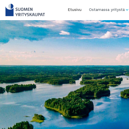
Skip
to
Etusivu
Ostamassa yritystä
content