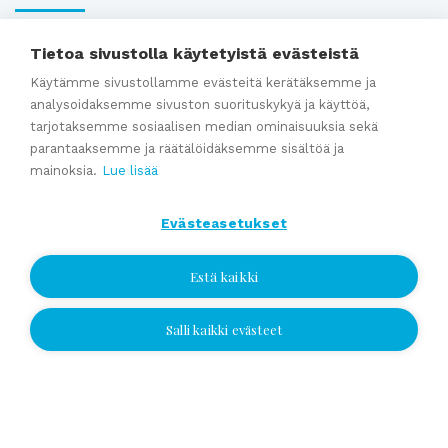
Webinaaritallenne: Onko yrityksesi myyntikunnossa? Näin
Tietoa sivustolla käytetyistä evästeistä
valmistaudut yrityskauppaan ajoissa
Käytämme sivustollamme evästeitä kerätäksemme ja
analysoidaksemme sivuston suorituskykyä ja käyttöä,
Kumppaniblogi: Avio-oikeus ja omistajanvaihdos
tarjotaksemme sosiaalisen median ominaisuuksia sekä
Yrityskauppablogi: Miksi käyttää yritysvälittäjää
parantaaksemme ja räätälöidäksemme sisältöä ja
yrityskaupassa?
mainoksia.
Lue lisää
Yrityskauppablogi: Yritysvälittäjän työ kulissien takana
Yrityskauppablogi: Miten valmistella yritys myyntikuntoon 12
Evästeasetukset
kuukautta ennen kauppaa
Estä kaikki
Katso kaikki
Salli kaikki evästeet
Jätä yhteydenottopyyntö
Jätä yhteydenottopyyntö
Valitse sijainti ja jätä numerosi tai