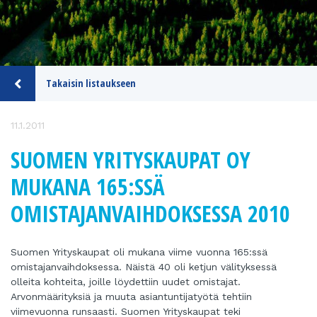
Takaisin listaukseen
11.1.2011
SUOMEN YRITYSKAUPAT OY
MUKANA 165:SSÄ
OMISTAJANVAIHDOKSESSA 2010
Suomen Yrityskaupat oli mukana viime vuonna 165:ssä
omistajanvaihdoksessa. Näistä 40 oli ketjun välityksessä
olleita kohteita, joille löydettiin uudet omistajat.
Arvonmäärityksiä ja muuta asiantuntijatyötä tehtiin
viimevuonna runsaasti. Suomen Yrityskaupat teki