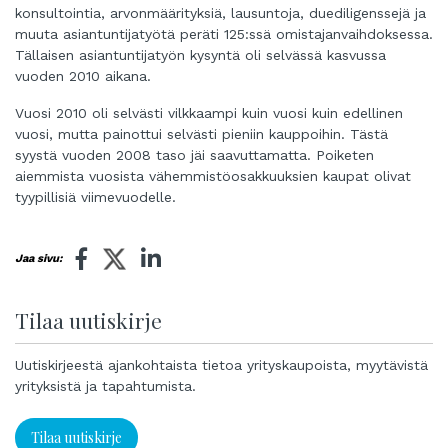
konsultointia, arvonmäärityksiä, lausuntoja, duediligenssejä ja
muuta asiantuntijatyötä peräti 125:ssä omistajanvaihdoksessa.
Tällaisen asiantuntijatyön kysyntä oli selvässä kasvussa
vuoden 2010 aikana.
Vuosi 2010 oli selvästi vilkkaampi kuin vuosi kuin edellinen
vuosi, mutta painottui selvästi pieniin kauppoihin. Tästä
syystä vuoden 2008 taso jäi saavuttamatta. Poiketen
aiemmista vuosista vähemmistöosakkuuksien kaupat olivat
tyypillisiä viimevuodelle.
Jaa sivu:
Tilaa uutiskirje
Uutiskirjeestä ajankohtaista tietoa yrityskaupoista, myytävistä
yrityksistä ja tapahtumista.
Tilaa uutiskirje