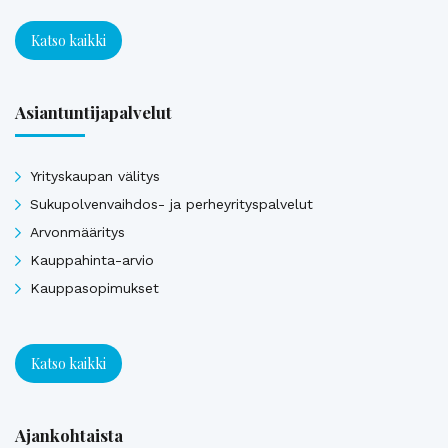
Katso kaikki
Asiantuntijapalvelut
Yrityskaupan välitys
Sukupolvenvaihdos- ja perheyrityspalvelut
Arvonmääritys
Kauppahinta-arvio
Kauppasopimukset
Katso kaikki
Ajankohtaista