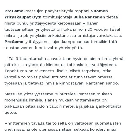
PreGame
-messujen pääyhteistyökumppani
Suomen
Yrityskaupat Oy:n
toimitusjohtaja
Juha Rantanen
tietää
mistä puhuu yrittäjyydestä kertoessaan – hänen
luotsaamallaan yrityksellä on takana noin 20 vuoden taival
mikro- ja pk-yrityksiin erikoistuneissa omistajanvaihdoksissa.
PreGame
-yrittäjyysmessujen kumppaanuus tuntuikin tätä
taustaa vasten luontevalta yhteistyöltä.
– Tällä tapahtumalla saavutetaan hyvin erilainen ihmisryhmä,
joita kaikkia yhdistää kiinnostus tai kosketus yrittäjyyteen.
Tapahtuma on rakennettu lisäksi niistä tarpeista, jotka
kentällä toimivat palveluntuottajat tunnistavat omassa
työssään ja tietävät ihmisiä kiinnostavan, Rantanen sanoo.
Messujen yrittäjyysteema puhuttelee Rantasen mukaan
monenlaisia ihmisiä. Hänen mukaan yrittämisestä on
paikallaan pitää silloin tällöin meteliä ja jakaa ajankohtaista
tietoa.
– Yrittäminen tavalla tai toisella on valtaosan suomalaisten
unelmissa. Ei ole olemassa mitään selkeää kohderyhmää,