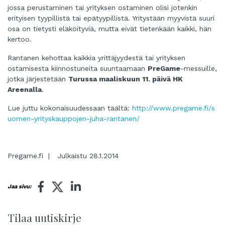
jossa perustaminen tai yrityksen ostaminen olisi jotenkin
erityisen tyypillistä tai epätyypillistä. Yritystään myyvistä suuri
osa on tietysti eläköityviä, mutta eivät tietenkään kaikki, hän
kertoo.
Rantanen kehottaa kaikkia yrittäjyydestä tai yrityksen
ostamisesta kiinnostuneita suuntaamaan
PreGame
-messuille,
jotka järjestetään
Turussa maaliskuun 11. päivä HK
Areenalla
.
Lue juttu kokonaisuudessaan täältä:
http://www.pregame.fi/s
uomen-yrityskauppojen-juha-rantanen/
Pregame.fi | Julkaistu 28.1.2014
Jaa sivu:
Tilaa uutiskirje