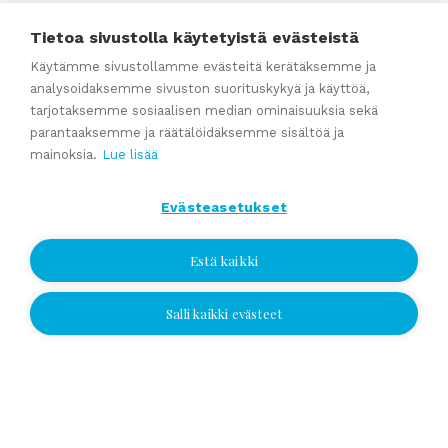
Katso kaikki
Tietoa sivustolla käytetyistä evästeistä
Käytämme sivustollamme evästeitä kerätäksemme ja
analysoidaksemme sivuston suorituskykyä ja käyttöä,
Ajankohtaista
tarjotaksemme sosiaalisen median ominaisuuksia sekä
parantaaksemme ja räätälöidäksemme sisältöä ja
mainoksia.
Lue lisää
Webinaaritallenne: Onko yrityksesi myyntikunnossa? Näin
valmistaudut yrityskauppaan ajoissa
Evästeasetukset
Kumppaniblogi: Avio-oikeus ja omistajanvaihdos
Yrityskauppablogi: Miksi käyttää yritysvälittäjää
Estä kaikki
yrityskaupassa?
Yrityskauppablogi: Yritysvälittäjän työ kulissien takana
Salli kaikki evästeet
Jätä yhteydenottopyyntö
Yrityskauppablogi: Miten valmistella yritys myyntikuntoon 12
kuukautta ennen kauppaa
Jätä yhteydenottopyyntö
Valitse sijainti ja jätä numerosi tai
Katso kaikki