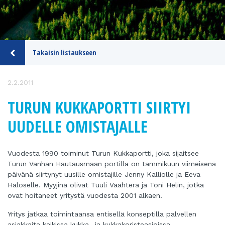
Takaisin listaukseen
2.2.2011
TURUN KUKKAPORTTI SIIRTYI
UUDELLE OMISTAJALLE
Vuodesta 1990 toiminut Turun Kukkaportti, joka sijaitsee
Turun Vanhan Hautausmaan portilla on tammikuun viimeisenä
päivänä siirtynyt uusille omistajille Jenny Kalliolle ja Eeva
Haloselle. Myyjinä olivat Tuuli Vaahtera ja Toni Helin, jotka
ovat hoitaneet yritystä vuodesta 2001 alkaen.
Yritys jatkaa toimintaansa entisellä konseptilla palvellen
asiakkaita kaikissa kukka- ja kukkakoristeasioissa.