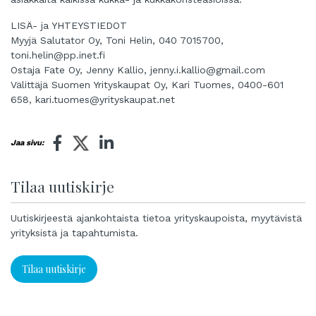
LISÄ- ja YHTEYSTIEDOT
Myyjä Salutator Oy, Toni Helin, 040 7015700,
toni.helin@pp.inet.fi
Ostaja Fate Oy, Jenny Kallio,
jenny.i.kallio@gmail.com
Välittäjä Suomen Yrityskaupat Oy, Kari Tuomes, 0400-601
658,
kari.tuomes@yrityskaupat.net
Jaa sivu:
Tilaa uutiskirje
Uutiskirjeestä ajankohtaista tietoa yrityskaupoista, myytävistä
yrityksistä ja tapahtumista.
Tilaa uutiskirje