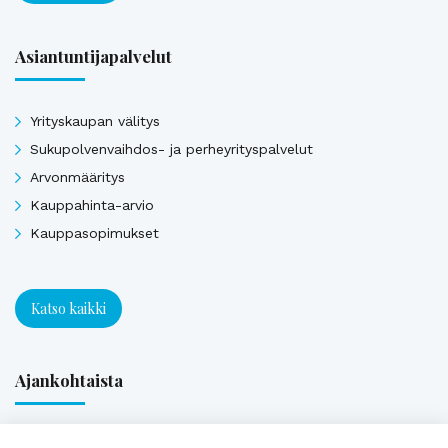
Asiantuntijapalvelut
Yrityskaupan välitys
Sukupolvenvaihdos- ja perheyrityspalvelut
Arvonmääritys
Kauppahinta-arvio
Kauppasopimukset
Katso kaikki
Ajankohtaista
Webinaaritallenne: Onko yrityksesi myyntikunnossa? Näin