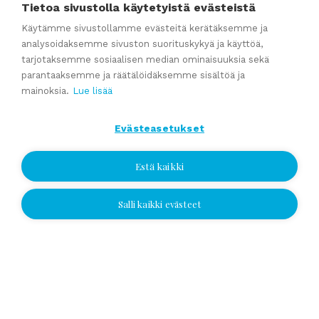
Tietoa sivustolla käytetyistä evästeistä
valmistaudut yrityskauppaan ajoissa
Käytämme sivustollamme evästeitä kerätäksemme ja
Kumppaniblogi: Avio-oikeus ja omistajanvaihdos
analysoidaksemme sivuston suorituskykyä ja käyttöä,
Yrityskauppablogi: Miksi käyttää yritysvälittäjää
tarjotaksemme sosiaalisen median ominaisuuksia sekä
parantaaksemme ja räätälöidäksemme sisältöä ja
yrityskaupassa?
mainoksia.
Lue lisää
Yrityskauppablogi: Yritysvälittäjän työ kulissien takana
Yrityskauppablogi: Miten valmistella yritys myyntikuntoon 12
Evästeasetukset
kuukautta ennen kauppaa
Estä kaikki
Katso kaikki
Salli kaikki evästeet
Jätä yhteydenottopyyntö
Jätä yhteydenottopyyntö
Valitse sijainti ja jätä numerosi tai
sähköpostiosoitteesi, niin otamme
yhteyttä!