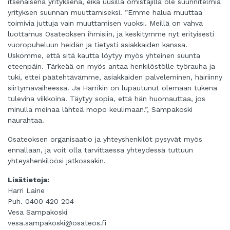
itsenäisenä yrityksenä, eikä uusilla omistajilla ole suunnitelmia
yrityksen suunnan muuttamiseksi. ”Emme halua muuttaa
toimivia juttuja vain muuttamisen vuoksi. Meillä on vahva
luottamus Osateoksen ihmisiin, ja keskitymme nyt erityisesti
vuoropuheluun heidän ja tietysti asiakkaiden kanssa.
Uskomme, että sitä kautta löytyy myös yhteinen suunta
eteenpäin. Tärkeää on myös antaa henkilöstölle työrauha ja
tuki, ettei päätehtävämme, asiakkaiden palveleminen, häiriinny
siirtymävaiheessa. Ja Harrikin on lupautunut olemaan tukena
tulevina viikkoina. Täytyy sopia, että hän huomauttaa, jos
minulla meinaa lähteä mopo keulimaan.”, Sampakoski
naurahtaa.
Osateoksen organisaatio ja yhteyshenkilöt pysyvät myös
ennallaan, ja voit olla tarvittaessa yhteydessä tuttuun
yhteyshenkilöösi jatkossakin.
Lisätietoja:
Harri Laine
Puh. 0400 420 204
Vesa Sampakoski
vesa.sampakoski@osateos.fi