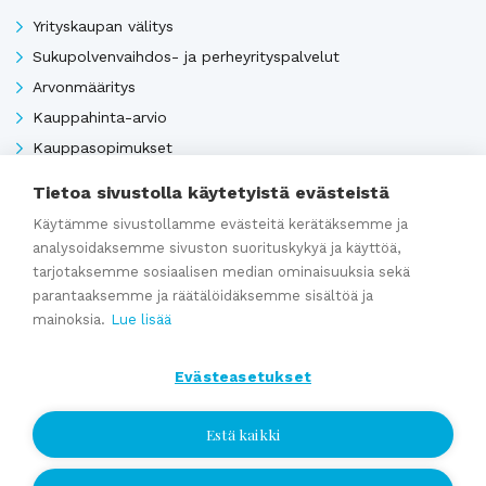
Yrityskaupan välitys
Sukupolvenvaihdos- ja perheyrityspalvelut
Arvonmääritys
Kauppahinta-arvio
Kauppasopimukset
Tietoa sivustolla käytetyistä evästeistä
Käytämme sivustollamme evästeitä kerätäksemme ja
Katso kaikki
analysoidaksemme sivuston suorituskykyä ja käyttöä,
tarjotaksemme sosiaalisen median ominaisuuksia sekä
parantaaksemme ja räätälöidäksemme sisältöä ja
Ajankohtaista
mainoksia.
Lue lisää
Evästeasetukset
Webinaaritallenne: Onko yrityksesi myyntikunnossa? Näin
valmistaudut yrityskauppaan ajoissa
Estä kaikki
Kumppaniblogi: Avio-oikeus ja omistajanvaihdos
Yrityskauppablogi: Miksi käyttää yritysvälittäjää