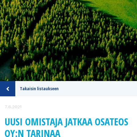
Takaisin listaukseen
7.6.2021
UUSI OMISTAJA JATKAA OSATEOS
OY:N TARINAA