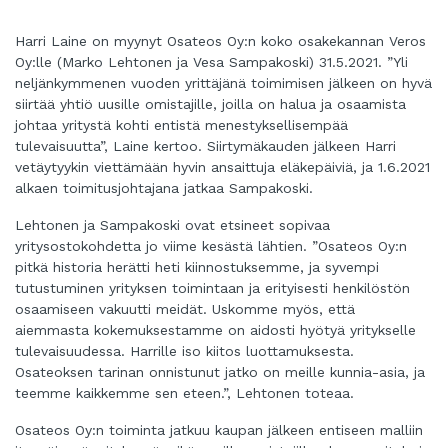
Harri Laine on myynyt Osateos Oy:n koko osakekannan Veros
Oy:lle (Marko Lehtonen ja Vesa Sampakoski) 31.5.2021. ”Yli
neljänkymmenen vuoden yrittäjänä toimimisen jälkeen on hyvä
siirtää yhtiö uusille omistajille, joilla on halua ja osaamista
johtaa yritystä kohti entistä menestyksellisempää
tulevaisuutta”, Laine kertoo. Siirtymäkauden jälkeen Harri
vetäytyykin viettämään hyvin ansaittuja eläkepäiviä, ja 1.6.2021
alkaen toimitusjohtajana jatkaa Sampakoski.
Lehtonen ja Sampakoski ovat etsineet sopivaa
yritysostokohdetta jo viime kesästä lähtien. ”Osateos Oy:n
pitkä historia herätti heti kiinnostuksemme, ja syvempi
tutustuminen yrityksen toimintaan ja erityisesti henkilöstön
osaamiseen vakuutti meidät. Uskomme myös, että
aiemmasta kokemuksestamme on aidosti hyötyä yritykselle
tulevaisuudessa. Harrille iso kiitos luottamuksesta.
Osateoksen tarinan onnistunut jatko on meille kunnia-asia, ja
teemme kaikkemme sen eteen.”, Lehtonen toteaa.
Osateos Oy:n toiminta jatkuu kaupan jälkeen entiseen malliin