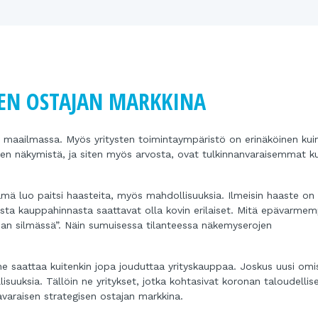
SEN OSTAJAN MARKKINA
ta maailmassa. Myös yritysten toimintaympäristö on erinäköinen kui
uuden näkymistä, ja siten myös arvosta, ovat tulkinnanvaraisemmat k
ämä luo paitsi haasteita, myös mahdollisuuksia. Ilmeisin haaste on 
sta kauppahinnasta saattavat olla kovin erilaiset. Mitä epävarmem
an silmässä”. Näin sumuisessa tilanteessa näkemyserojen
ne saattaa kuitenkin jopa jouduttaa yrityskauppaa. Joskus uusi omi
suuksia. Tällöin ne yritykset, jotka kohtasivat koronan taloudellise
varaisen strategisen ostajan markkina.