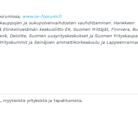
foorumissa,
www.ov-foorumi.fi
yskauppojen ja sukupolvenvaihdosten vauhdittaminen. Hankkeen
kä Elinkeinoelämän keskusliitto EK, Suomen Yrittäjät, Finnvera, Bu
Bank, Deloitte, Suomen uusyrityskeskukset ja Suomen Yrityskaupa
rityskummit ja Seinäjoen ammattikorkeakoulu ja Lappeenranna
a, myytävistä yrityksistä ja tapahtumista.