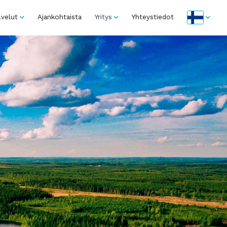
lvelut
Ajankohtaista
Yritys
Yhteystiedot