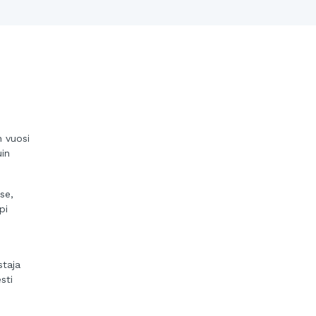
n vuosi
uin
se,
pi
staja
sti