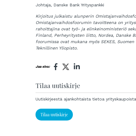
Johtaja, Danske Bank Yrityspankki
Kirjoitus julkaistu alunperin Omistajanvaihdos
Omistajanvaihdosfoorumin tavoitteena on yrit
rahoittajina ovat työ- ja elinkeinoministeriö se
Finland, Perheyritysten liitto, Nordea, Danske 
foorumissa ovat mukana myös SEKES, Suomen Y
Teknillinen Yliopisto.
Jaa sivu:
Tilaa uutiskirje
Uutiskirjeestä ajankohtaista tietoa yrityskaupoist
Tilaa uutiskirje