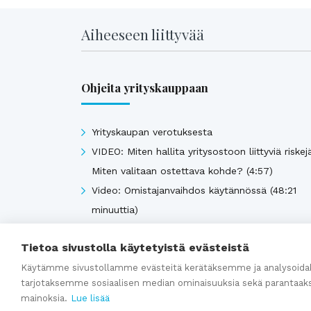
Aiheeseen liittyvää
Ohjeita yrityskauppaan
Yrityskaupan verotuksesta
VIDEO: Miten hallita yritysostoon liittyviä riskej
Miten valitaan ostettava kohde? (4:57)
Video: Omistajanvaihdos käytännössä (48:21
minuuttia)
Yrityksen arvonmääritys
Tietoa sivustolla käytetyistä evästeistä
Yrityksen kauppahinta-arvio
Käytämme sivustollamme evästeitä kerätäksemme ja analysoidak
tarjotaksemme sosiaalisen median ominaisuuksia sekä parantaak
mainoksia.
Lue lisää
Katso kaikki