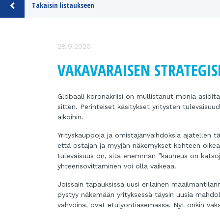
Takaisin listaukseen
28.9.2020
VAKAVARAISEN STRATEGI
Globaali koronakriisi on mullistanut monia asioi
sitten. Perinteiset käsitykset yritysten tulevais
aikoihin.
Yrityskauppoja ja omistajanvaihdoksia ajatellen t
että ostajan ja myyjän näkemykset kohteen oikea
tulevaisuus on, sitä enemmän ”kauneus on katsoj
yhteensovittaminen voi olla vaikeaa.
Joissain tapauksissa uusi erilainen maailmantilan
pystyy näkemään yrityksessä täysin uusia mahdolli
vahvoina, ovat etulyöntiasemassa. Nyt onkin vaka