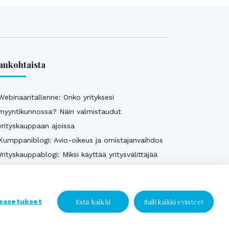
ankohtaista
Webinaaritallenne: Onko yrityksesi
myyntikunnossa? Näin valmistaudut
yrityskauppaan ajoissa
Kumppaniblogi: Avio-oikeus ja omistajanvaihdos
Yrityskauppablogi: Miksi käyttää yritysvälittäjää
yrityskaupassa?
Yrityskauppablogi: Yritysvälittäjän työ kulissien
takana
Estä kaikki
easetukset
Salli kaikki evästeet
Yrityskauppablogi: Miten valmistella yritys
Jätä yhteydenottopyyntö
myyntikuntoon 12 kuukautta ennen kauppaa