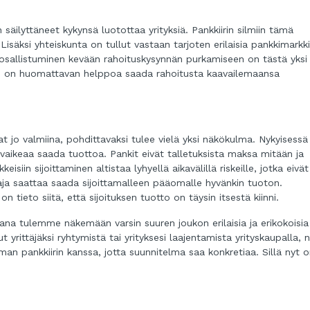
äilyttäneet kykynsä luotottaa yrityksiä. Pankkiirin silmiin tämä
 Lisäksi yhteiskunta on tullut vastaan tarjoten erilaisia pankkimarkk
a osallistuminen kevään rahoituskysynnän purkamiseen on tästä yksi
ajan on huomattavan helppoa saada rahoitusta kaavailemaansa
rat jo valmiina, pohdittavaksi tulee vielä yksi näkökulma. Nykyisessä
vaikeaa saada tuottoa. Pankit eivät talletuksista maksa mitään ja
siin sijoittaminen altistaa lyhyellä aikavälillä riskeille, jotka eivät
ittaja saattaa saada sijoittamalleen pääomalle hyvänkin tuoton.
n tieto siitä, että sijoituksen tuotto on täysin itsestä kiinni.
ana tulemme näkemään varsin suuren joukon erilaisia ja erikokoisia 
t yrittäjäksi ryhtymistä tai yrityksesi laajentamista yrityskaupalla, 
man pankkiirin kanssa, jotta suunnitelma saa konkretiaa. Sillä nyt 