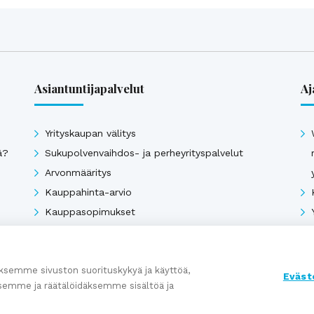
Asiantuntijapalvelut
Aj
Yrityskaupan välitys
ä?
Sukupolvenvaihdos- ja perheyrityspalvelut
Arvonmääritys
Kauppahinta-arvio
Kauppasopimukset
Katso kaikki
semme sivuston suorituskykyä ja käyttöä,
Eväst
semme ja räätälöidäksemme sisältöä ja