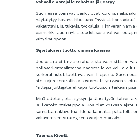
Vahvalle ostajalle rahoitus järjestyy
Suomessa toimivat pankit ovat koronan aikanakin s
näyttäytyy kovana kilpailuna ”hyvistä hankkeista”.
vakauttavia ja tukevia työkaluja. Finnveran vahv
esimerkki. Juuri nyt taloudellisesti vahvan ost
yrityskauppaan.
Sijoituksen tuotto omissa käsissä
Jos ostaja ei tarvitse rahoitusta vaan sillä on va
nollakorkomaailmassa pääomalle on välillä ollut 
korkorahastot tuottavat vain hippusia. Suora osakkei
sijoittajan kontrollissa. Ostamalla yrityksen sijo
Yrittäjäsijoittajalle ehkäpä tuottoakin tärkeämpää o
Minä odotan, että syksyn ja lähestyvän talven aik
ja liiketoimintakauppoja. Jos olet koskaan ajatellu
kannattaa aktivoitua. Ideaa kannatta pallotella o
vakavaraisen strategisen ostajan markkina.
Tuomas Kivelä