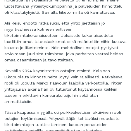
hoidettua ja nykyaikaista, yrityksellä oli erinomainen maine
luotettavana yhteistyökumppanina ja palveluiden hinnoittelu
oli kilpailukykyistä. Samalla liiketoiminta oli kannattavaa.
Aki Keisu ehdotti ratkaisuksi, että yhtiö jaettaisiin jo
myyntivaiheessa kolmeen erilliseen
liiketoimintakokonaisuuteen. Jokaiselle kokonaisuudelle
laadittiin omat talouslaskelmat sekä määriteltiin niihin kuuluva
kalusto ja liiketoiminta. Näin mahdolliset ostajat pystyivät
arvioimaan juuri sitä toimintaa, joka parhaiten vastasi heidän
omaa osaamistaan ja tavoitteitaan.
Keväällä 2024 käynnistettiin ostajien etsintä. Kalajoen
ulkopuolelta kiinnostuneita löytyi vain rajallisesti. Ratkaiseva
rooli oli lopulta Marko Paavolan laajoilla verkostoilla. Pitkän
yrittäjäuran aikana hän oli tutustunut käytännössä kaikkiin
alueen merkittäviin koneurakoitsijoihin sekä alan
ammattilaisiin.
Tässä kaupassa myyjällä oli poikkeuksellisen aktiivinen rooli
ostajien löytämisessä. Yritysvälittäjän tehtäväksi muodostui
liiketoimintojen tuotteistaminen, kaupan perusteiden
esittäminen ostajille, arvonmääritysten ja hintojen