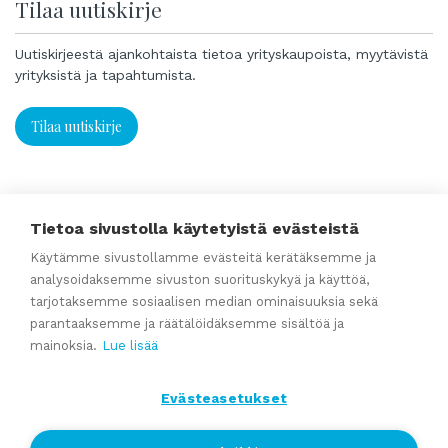
Tilaa uutiskirje
Uutiskirjeestä ajankohtaista tietoa yrityskaupoista, myytävistä
yrityksistä ja tapahtumista.
Tilaa uutiskirje
Tietoa sivustolla käytetyistä evästeistä
Käytämme sivustollamme evästeitä kerätäksemme ja
Aiheeseen liittyvää
analysoidaksemme sivuston suorituskykyä ja käyttöä,
tarjotaksemme sosiaalisen median ominaisuuksia sekä
parantaaksemme ja räätälöidäksemme sisältöä ja
Ohjeita yrityskauppaan
mainoksia.
Lue lisää
Evästeasetukset
Yrityskaupan verotuksesta
VIDEO: Miten hallita yritysostoon liittyviä riskejä? Miten