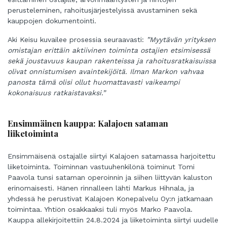
perusteleminen, rahoitusjärjestelyissä avustaminen sekä
kauppojen dokumentointi.
Aki Keisu kuvailee prosessia seuraavasti:
”Myytävän yrityksen
omistajan erittäin aktiivinen toiminta ostajien etsimisessä
sekä joustavuus kaupan rakenteissa ja rahoitusratkaisuissa
olivat onnistumisen avaintekijöitä. Ilman Markon vahvaa
panosta tämä olisi ollut huomattavasti vaikeampi
kokonaisuus ratkaistavaksi.”
Ensimmäinen kauppa: Kalajoen sataman
liiketoiminta
Ensimmäisenä ostajalle siirtyi Kalajoen satamassa harjoitettu
liiketoiminta. Toiminnan vastuuhenkilönä toiminut Tomi
Paavola tunsi sataman operoinnin ja siihen liittyvän kaluston
erinomaisesti. Hänen rinnalleen lähti Markus Hihnala, ja
yhdessä he perustivat Kalajoen Konepalvelu Oy:n jatkamaan
toimintaa. Yhtiön osakkaaksi tuli myös Marko Paavola.
Kauppa allekirjoitettiin 24.8.2024 ja liiketoiminta siirtyi uudelle