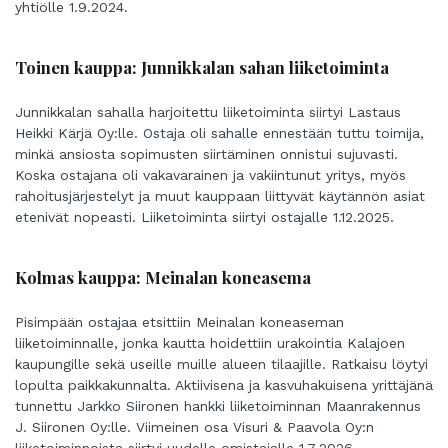
yhtiölle 1.9.2024.
Toinen kauppa: Junnikkalan sahan liiketoiminta
Junnikkalan sahalla harjoitettu liiketoiminta siirtyi Lastaus
Heikki Kärjä Oy:lle. Ostaja oli sahalle ennestään tuttu toimija,
minkä ansiosta sopimusten siirtäminen onnistui sujuvasti.
Koska ostajana oli vakavarainen ja vakiintunut yritys, myös
rahoitusjärjestelyt ja muut kauppaan liittyvät käytännön asiat
etenivät nopeasti. Liiketoiminta siirtyi ostajalle 1.12.2025.
Kolmas kauppa: Meinalan koneasema
Pisimpään ostajaa etsittiin Meinalan koneaseman
liiketoiminnalle, jonka kautta hoidettiin urakointia Kalajoen
kaupungille sekä useille muille alueen tilaajille. Ratkaisu löytyi
lopulta paikkakunnalta. Aktiivisena ja kasvuhakuisena yrittäjänä
tunnettu Jarkko Siironen hankki liiketoiminnan Maanrakennus
J. Siironen Oy:lle. Viimeinen osa Visuri & Paavola Oy:n
liiketoiminnoista siirtyi uudelle omistajalle 1.7.2026.