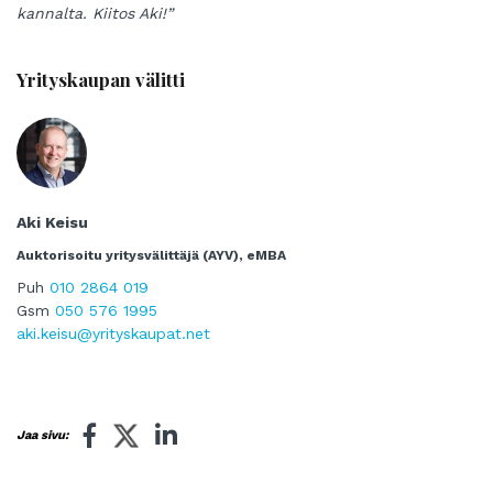
kannalta. Kiitos Aki!”
Yrityskaupan välitti
Aki Keisu
Auktorisoitu yritysvälittäjä (AYV), eMBA
Puh
010 2864 019
Gsm
050 576 1995
aki.keisu@yrityskaupat.net
Jaa sivu: