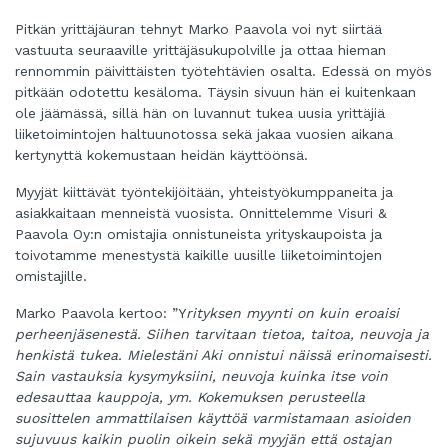
Pitkän yrittäjäuran tehnyt Marko Paavola voi nyt siirtää
vastuuta seuraaville yrittäjäsukupolville ja ottaa hieman
rennommin päivittäisten työtehtävien osalta. Edessä on myös
pitkään odotettu kesäloma. Täysin sivuun hän ei kuitenkaan
ole jäämässä, sillä hän on luvannut tukea uusia yrittäjiä
liiketoimintojen haltuunotossa sekä jakaa vuosien aikana
kertynyttä kokemustaan heidän käyttöönsä.
Myyjät kiittävät työntekijöitään, yhteistyökumppaneita ja
asiakkaitaan menneistä vuosista. Onnittelemme Visuri &
Paavola Oy:n omistajia onnistuneista yrityskaupoista ja
toivotamme menestystä kaikille uusille liiketoimintojen
omistajille.
Marko Paavola kertoo: ”Y
rityksen myynti on kuin eroaisi
perheenjäsenestä. Siihen tarvitaan tietoa, taitoa, neuvoja ja
henkistä tukea. Mielestäni Aki onnistui näissä erinomaisesti.
Sain vastauksia kysymyksiini, neuvoja kuinka itse voin
edesauttaa kauppoja, ym. Kokemuksen perusteella
suosittelen ammattilaisen käyttöä varmistamaan asioiden
sujuvuus kaikin puolin oikein sekä myyjän että ostajan