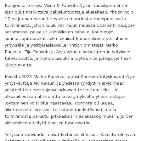
Kalajoella toimiva Visuri & Paavola Oy on vuosikymmenten
ajan ollut merkittävä palveluntuottaja alueellaan. Yhtiön noin
1,7 miljoonan euron liikevaihto muodostui monipuolisesta
toiminnasta, johon kuuluivat muun muassa operointi Kalajoen
satamassa, palvelut Junnikkalan sahalle, kaupungin
kunnossapitourakat sekä lukuisat koneurakointityöt alueen
yrityksille ja yksityisasiakkaille. Yhtiön omistajat Marko
Paavola, Eija Paavola ja Anja Visuri alkoivat pohtia yrityksen
tulevaisuutta, ja mahdollisuuksia löytää sille jatkaja perheen
ulkopuolelta.
Kesällä 2023 Marko Paavola tapasi Suomen Yrityskaupat Oy:n
yritysvälittäjä Aki Keisun, ja yhdessä ryhdyttiin arvioimaan
vaihtoehtoja omistajanvaihdoksen toteuttamiseksi. Jo
alkuvaiheessa nähtiin, että koko yritykselle yhden ostajan
löytäminen voisi olla haastavaa. Toiminta oli laajaa,
liiketoiminnot erosivat toisistaan merkittävästi ja osa
toiminnoista perustui pitkäaikaisiin asiakassopimuksiin, joiden
siirtäminen edellytti tilaajien hyväksyntää.
Yrityksen vahvuudet olivat kuitenkin ilmeiset. Kalusto oli hyvin