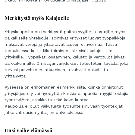
Merkitystä myös Kalajoelle
Yrityskaupoilla on merkitystä paitsi myyjille ja ostajille myös
paikalliselle yhteisölle. Toimivat yritykset luovat työpaikkoja,
maksavat veroja ja ylläpitävät alueen elinvoimaa. Tässä
tapauksessa kaikki liiketoiminnot siirtyivät kalajokisille
yrityksille. Työpaikat, osaaminen, kalusto ja verotulot jäivät
paikkakunnalle. Omistajanvaihdokset toteutettiin tavalla, joka
turvasi palveluiden jatkumisen ja vahvisti paikallista
yrittäjyyttä.
Kyseessä on erinomainen esimerkki siitä, kuinka onnistunut
yritysjärjestely voi hyödyttää kaikkia osapuolia: myyjiä, ostajia,
työntekijöitä, asiakkaita sekä koko kuntaa.
Kaupoilla ei ollut vaikutusta työsuhteisiin, vaan työntekijät
jatkoivat uusien yrittäjien palveluksessa.
Uusi vaihe elämässä