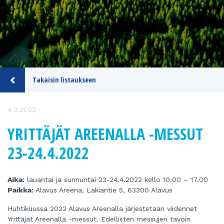
Takaisin listaukseen
4.3.2022
YRITTÄJÄT AREENALLA -MESSUT
23-24.4.2022
Aika:
lauantai ja sunnuntai 23-24.4.2022 kello 10.00 – 17.00
Paikka:
Alavus Areena, Lakiantie 5, 63300 Alavus
Huhtikuussa 2022 Alavus Areenalla järjestetään viidennet
Yrittäjät Areenalla -messut. Edellisten messujen tavoin