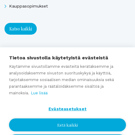
Kauppasopimukset
Katso kaikki
Ajankohtaista
Tietoa sivustolla käytetyistä evästeistä
Käytämme sivustollamme evästeitä kerätäksemme ja
Webinaaritallenne: Onko yrityksesi myyntikunnossa? Näin
analysoidaksemme sivuston suorituskykyä ja käyttöä,
valmistaudut yrityskauppaan ajoissa
tarjotaksemme sosiaalisen median ominaisuuksia sekä
parantaaksemme ja räätälöidäksemme sisältöä ja
Kumppaniblogi: Avio-oikeus ja omistajanvaihdos
mainoksia.
Lue lisää
Yrityskauppablogi: Miksi käyttää yritysvälittäjää
yrityskaupassa?
Evästeasetukset
Yrityskauppablogi: Yritysvälittäjän työ kulissien takana
Yrityskauppablogi: Miten valmistella yritys myyntikuntoon 12
Estä kaikki
kuukautta ennen kauppaa