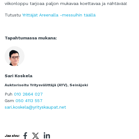
viikonloppu tarjoaa paljon mukavaa koettavaa ja nähtävää!
Tutustu
Yrittäjät Areenalla -messuihin täällä
Tapahtumassa mukana:
Sari Koskela
Auktorisoitu Yritysvälittäjä (AYV), Seinäjoki
Puh
010 2864 027
Gsm
050 4113 557
sari.koskela@yrityskaupat.net
Jaa sivu: