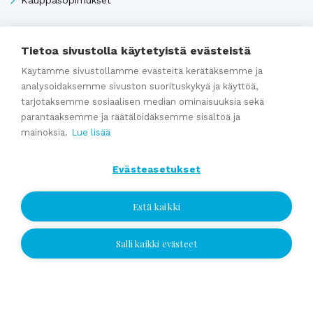
Tietoa sivustolla käytetyistä evästeistä
Katso kaikki
Käytämme sivustollamme evästeitä kerätäksemme ja
analysoidaksemme sivuston suorituskykyä ja käyttöä,
Ajankohtaista
tarjotaksemme sosiaalisen median ominaisuuksia sekä
parantaaksemme ja räätälöidäksemme sisältöä ja
mainoksia.
Lue lisää
Webinaaritallenne: Onko yrityksesi myyntikunnossa? Näin
valmistaudut yrityskauppaan ajoissa
Evästeasetukset
Kumppaniblogi: Avio-oikeus ja omistajanvaihdos
Estä kaikki
Yrityskauppablogi: Miksi käyttää yritysvälittäjää
yrityskaupassa?
Salli kaikki evästeet
Yrityskauppablogi: Yritysvälittäjän työ kulissien takana
Jätä yhteydenottopyyntö
Yrityskauppablogi: Miten valmistella yritys myyntikuntoon 12
kuukautta ennen kauppaa
Jätä yhteydenottopyyntö