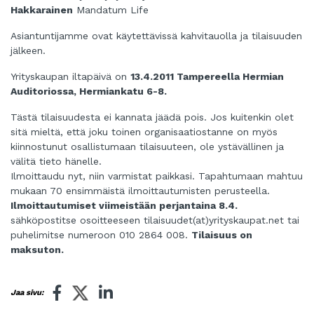
Hakkarainen
Mandatum Life
Asiantuntijamme ovat käytettävissä kahvitauolla ja tilaisuuden
jälkeen.
Yrityskaupan iltapäivä on
13.4.2011 Tampereella Hermian
Auditoriossa, Hermiankatu 6-8.
Tästä tilaisuudesta ei kannata jäädä pois. Jos kuitenkin olet
sitä mieltä, että joku toinen organisaatiostanne on myös
kiinnostunut osallistumaan tilaisuuteen, ole ystävällinen ja
välitä tieto hänelle.
Ilmoittaudu nyt, niin varmistat paikkasi. Tapahtumaan mahtuu
mukaan 70 ensimmäistä ilmoittautumisten perusteella.
Ilmoittautumiset viimeistään perjantaina 8.4.
sähköpostitse osoitteeseen tilaisuudet(at)yrityskaupat.net tai
puhelimitse numeroon 010 2864 008.
Tilaisuus on
maksuton.
Jaa sivu: