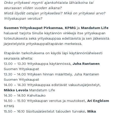
Onko yrityksesi myynti ajankohtaista lähiaikoina tai
seuraavan viiden vuoden aikana?
Mistä löydät ostajan yrityksellesi? Mikä on yrityksesi arvo?
Yrityskaupan verotus?
Suomen Yrityskaupat Pirkanmaa
,
KPMG
ja
Mandatum Life
haluavat tarjota Sinulle käytännön vinkkejä itse yrityskaupan
toteutuksesta sekä yrityskauppaa edeltävistä ja sen jälkeisistä
järjestelyistä yrityskauppailtapäivän merkeissä.
Iltapäivän tarkoituksena on käydä läpi käytännönläheisesti
seuraavia aiheita:
13.00 – 13.30 Yrityskauppa käytännössä,
Juha Rantanen
Suomen Yrityskaupat
13.30 – 14.00 Yrityksen hinnan määrittely, Juha Rantanen
Suomen Yrityskaupat
14.00 – 14.30 Yrityskauppaa edistävät vakuutusjärjestelyt,
Mikko Levola
Mandatum Life
14.30 – 14.50 Kahvitauko
14.50 – 15.50 Yrityskaupan verotus ja muutokset,
Ari Engblom
KPMG
15.50 – 16.10 Sijoitusjärjestelyt talouden turvaksi,
Mika