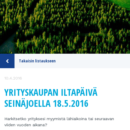
Takaisin listaukseen
10.4.2016
YRITYSKAUPAN ILTAPÄIVÄ
SEINÄJOELLA 18.5.2016
Harkitsetko yrityksesi myymistä lähiaikoina tai seuraavan
viiden vuoden aikana?