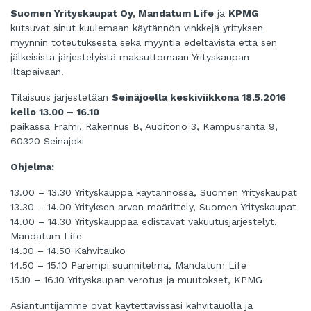
Suomen Yrityskaupat Oy, Mandatum Life
ja
KPMG
kutsuvat sinut kuulemaan käytännön vinkkejä yrityksen
myynnin toteutuksesta sekä myyntiä edeltävistä että sen
jälkeisistä järjestelyistä maksuttomaan Yrityskaupan
Iltapäivään.
Tilaisuus järjestetään
Seinäjoella keskiviikkona 18.5.2016
kello 13.00 – 16.10
paikassa Frami, Rakennus B, Auditorio 3, Kampusranta 9,
60320 Seinäjoki
Ohjelma:
13.00 – 13.30 Yrityskauppa käytännössä, Suomen Yrityskaupat
13.30 – 14.00 Yrityksen arvon määrittely, Suomen Yrityskaupat
14.00 – 14.30 Yrityskauppaa edistävät vakuutusjärjestelyt,
Mandatum Life
14.30 – 14.50 Kahvitauko
14.50 – 15.10 Parempi suunnitelma, Mandatum Life
15.10 – 16.10 Yrityskaupan verotus ja muutokset, KPMG
Asiantuntijamme ovat käytettävissäsi kahvitauolla ja