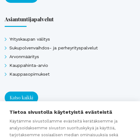
Asiantuntijapalvelut
Yrityskaupan välitys
Sukupolvenvaihdos- ja perheyrityspalvelut
Arvonmääritys
Kauppahinta-arvio
Kauppasopimukset
Katso kaikki
Tietoa sivustolla käytetyistä evästeistä
Ajankohtaista
Käytämme sivustollamme evästeitä kerätäksemme ja
analysoidaksemme sivuston suorituskykyä ja käyttöä,
tarjotaksemme sosiaalisen median ominaisuuksia sekä