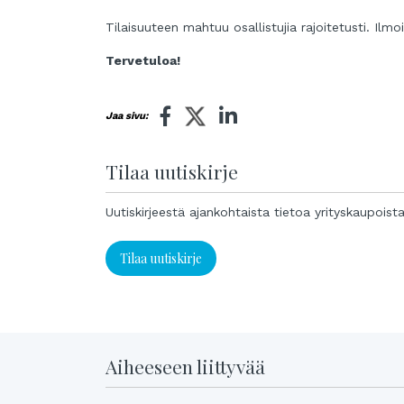
Tilaisuuteen mahtuu osallistujia rajoitetusti. Ilmo
Tervetuloa!
Jaa sivu:
Tilaa uutiskirje
Uutiskirjeestä ajankohtaista tietoa yrityskaupoist
Tilaa uutiskirje
Aiheeseen liittyvää