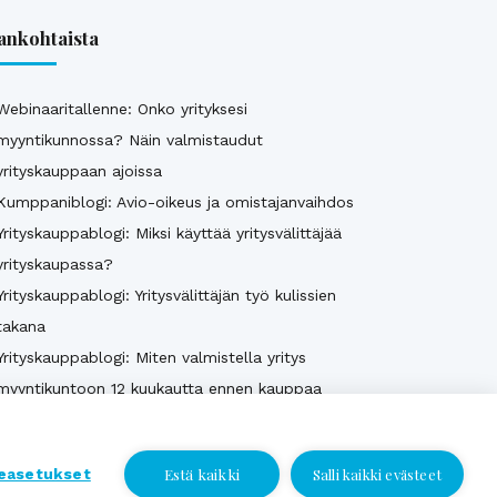
ankohtaista
Webinaaritallenne: Onko yrityksesi
myyntikunnossa? Näin valmistaudut
yrityskauppaan ajoissa
Kumppaniblogi: Avio-oikeus ja omistajanvaihdos
Yrityskauppablogi: Miksi käyttää yritysvälittäjää
yrityskaupassa?
Yrityskauppablogi: Yritysvälittäjän työ kulissien
takana
Yrityskauppablogi: Miten valmistella yritys
myyntikuntoon 12 kuukautta ennen kauppaa
Katso kaikki
Estä kaikki
easetukset
Salli kaikki evästeet