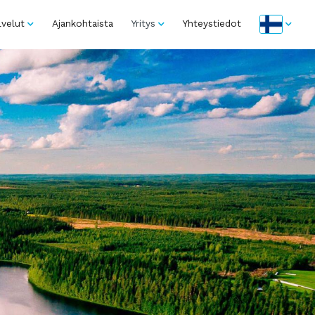
lvelut
Ajankohtaista
Yritys
Yhteystiedot