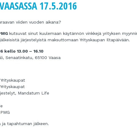
VAASASSA 17.5.2016
euraavan viiden vuoden aikana?
PMG
kutsuvat sinut kuulemaan käytännön vinkkejä yrityksen myynni
älkeisistä järjestelyistä maksuttomaan Yrityskaupan Iltapäivään.
6 kello 13.00 – 16.10
li, Senaatinkatu, 65100 Vaasa
Yrityskaupat
Yrityskaupat
rjestelyt, Mandatum Life
fe
 KPMG
a ja tapahtuman jälkeen.