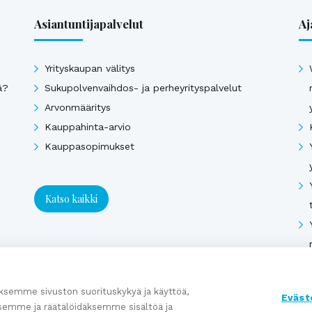
Asiantuntijapalvelut
Aj
Yrityskaupan välitys
ä?
Sukupolvenvaihdos- ja perheyrityspalvelut
Arvonmääritys
Kauppahinta-arvio
Kauppasopimukset
Katso kaikki
semme sivuston suorituskykyä ja käyttöä,
Eväst
semme ja räätälöidäksemme sisältöä ja