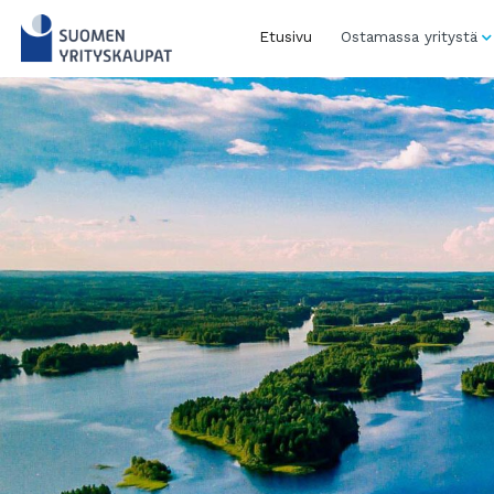
Skip
to
Etusivu
Ostamassa yritystä
content