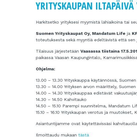
YRITYSKAUPAN ILTAPÄIVÄ 
Harkitsetko yrityksesi myymistä lähiaikoina tai s
Suomen Yrityskaupat Oy, Mandatum Life
ja
K
toteutuksesta sekä myyntiä edeltävistä että sen j
Tilaisuus järjestetään
Vaasassa tiistaina 17.5.201
paikassa Vaasan Kaupungintalo, Kamarimusiikkisa
Ohjelma:
13.00 – 13.30 Yrityskauppa käytännössä, Suomen 
13.30 – 14.00 Yrityksen arvon määrittely, Suomen 
14.00 – 14.30 Yrityskauppaa edistävät vakuutusjä
14.30 – 14.50 Kahvitauko
14.50 – 15.10 Parempi suunnitelma, Mandatum Li
15.10 – 16.10 Yrityskaupan verotus ja muutokset,
Asiantuntijamme ovat käytettävissäsi kahvitauoll
Ilmoittaudu mukaan
tästä