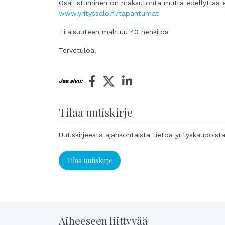
Osallistuminen on maksutonta mutta edellyttää 
www.yrityssalo.fi/tapahtumat
Tilaisuuteen mahtuu 40 henkilöä
Tervetuloa!
Jaa sivu:
Tilaa uutiskirje
Uutiskirjeestä ajankohtaista tietoa yrityskaupoist
Tilaa uutiskirje
Aiheeseen liittyvää