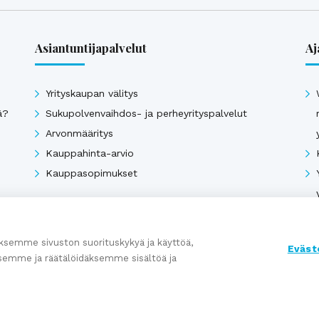
Asiantuntijapalvelut
Aj
Yrityskaupan välitys
ä?
Sukupolvenvaihdos- ja perheyrityspalvelut
Arvonmääritys
Kauppahinta-arvio
Kauppasopimukset
Katso kaikki
semme sivuston suorituskykyä ja käyttöä,
Eväst
semme ja räätälöidäksemme sisältöä ja