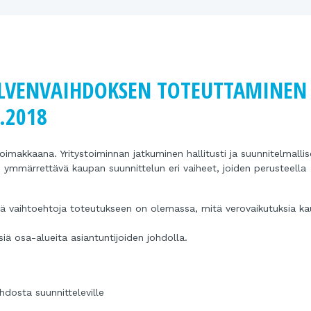
OLVENVAIHDOKSEN TOTEUTTAMINEN 
.2018
oimakkaana. Yritystoiminnan jatkuminen hallitusti ja suunnitelmallis
n ymmärrettävä kaupan suunnittelun eri vaiheet, joiden perusteella
tä vaihtoehtoja toteutukseen on olemassa, mitä verovaikutuksia k
iä osa-alueita asiantuntijoiden johdolla.
hdosta suunnitteleville