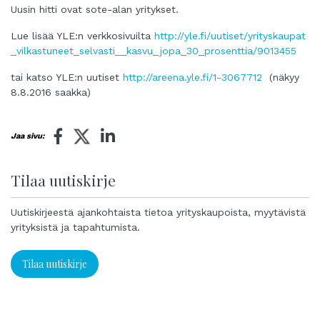
Uusin hitti ovat sote-alan yritykset.
Lue lisää YLE:n verkkosivuilta
http://yle.fi/uutiset/yrityskaupat
_vilkastuneet_selvasti__kasvu_jopa_30_prosenttia/9013455
tai katso YLE:n uutiset
http://areena.yle.fi/1-3067712
(näkyy
8.8.2016 saakka)
Jaa sivu:
Tilaa uutiskirje
Uutiskirjeestä ajankohtaista tietoa yrityskaupoista, myytävistä
yrityksistä ja tapahtumista.
Tilaa uutiskirje