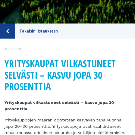
Takaisin listaukseen
19.7.2016
YRITYSKAUPAT VILKASTUNEET
SELVÄSTI – KASVU JOPA 30
PROSENTTIA
Yrityskaupat vilkastuneet selvästi – kasvu jopa 30
prosenttia
Yrityskauppojen määrän odotetaan kasvavan tänä vuonna
jopa 20–30 prosenttia. Yrityskauppoja ovat vauhdittaneet
muun muassa edullinen lainaraha ja yrittäjien eläköityminen.