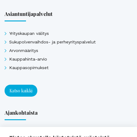
Asiantuntijapalvelut
Yrityskaupan välitys
Sukupolvenvaihdos- ja perheyrityspalvelut
Arvonmääritys
Kauppahinta-arvio
Kauppasopimukset
Katso kaikki
Ajankohtaista
Webinaaritallenne: Onko yrityksesi myyntikunnossa? Näin