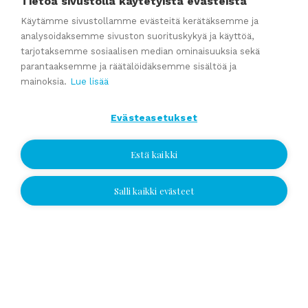
Tietoa sivustolla käytetyistä evästeistä
valmistaudut yrityskauppaan ajoissa
Käytämme sivustollamme evästeitä kerätäksemme ja
Kumppaniblogi: Avio-oikeus ja omistajanvaihdos
analysoidaksemme sivuston suorituskykyä ja käyttöä,
Yrityskauppablogi: Miksi käyttää yritysvälittäjää
tarjotaksemme sosiaalisen median ominaisuuksia sekä
yrityskaupassa?
parantaaksemme ja räätälöidäksemme sisältöä ja
mainoksia.
Lue lisää
Yrityskauppablogi: Yritysvälittäjän työ kulissien takana
Yrityskauppablogi: Miten valmistella yritys myyntikuntoon 12
Evästeasetukset
kuukautta ennen kauppaa
Estä kaikki
Katso kaikki
Salli kaikki evästeet
Jätä yhteydenottopyyntö
Jätä yhteydenottopyyntö
Valitse sijainti ja jätä numerosi tai
sähköpostiosoitteesi, niin otamme
yhteyttä!