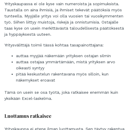
Yrityskaupassa ei ole kyse vain numeroista ja sopimuksista.
Taustalla on aina ihmisiä, ja ihmiset tekevät päätöksiä myös
tunteella. Myyjälle yritys voi olla vuosien tai vuosikymmenten
työ. Siihen liittyy muistoja, riskejä ja onnistumisia. Ostajalle
taas kyse on usein merkittävästä taloudellisesta päätöksestä
ja hyppäyksestä uuteen.
Yritysvälittäjä toimii tässä kohtaa tasapainottajana:
auttaa myyjää näkemään yrityksen ostajan silmin
auttaa ostajaa ymmärtämään, mistä yrityksen arvo
oikeasti syntyy
pitää keskustelun rakentavana myös silloin, kun
näkemykset eroavat
Tämä on usein se osa työtä, joka ratkaisee enemmän kuin
yksikään Excel-laskelma.
Luottamus ratkaisee
Yrityskauppa ei etene ilman luottamusta. Sen täytyy rakentua