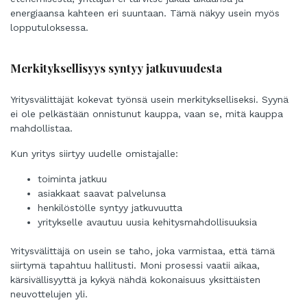
energiaansa kahteen eri suuntaan. Tämä näkyy usein myös
lopputuloksessa.
Merkityksellisyys syntyy jatkuvuudesta
Yritysvälittäjät kokevat työnsä usein merkitykselliseksi. Syynä
ei ole pelkästään onnistunut kauppa, vaan se, mitä kauppa
mahdollistaa.
Kun yritys siirtyy uudelle omistajalle:
toiminta jatkuu
asiakkaat saavat palvelunsa
henkilöstölle syntyy jatkuvuutta
yritykselle avautuu uusia kehitysmahdollisuuksia
Yritysvälittäjä on usein se taho, joka varmistaa, että tämä
siirtymä tapahtuu hallitusti. Moni prosessi vaatii aikaa,
kärsivällisyyttä ja kykyä nähdä kokonaisuus yksittäisten
neuvottelujen yli.