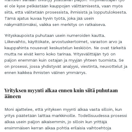
ei ole kyse pelkästään kauppojen välittämisestä, vaan myös
siitä, että välitetään prosessista, ihmisistä ja lopputuloksesta.
Tämä ajatus kuvaa hyvin työtä, joka jää usein
näkymättömäksi, vaikka sen merkitys on ratkaiseva.
Yrityskaupoista puhutaan usein numeroiden kautta.
Liikevaihto, käyttökate, arvostuskertoimet, varaston arvo ja
kauppahinta nousevat keskustelun keskiöön. Ne ovat tärkeitä
mutta ne eivät kerro koko tarinaa. Yritysvälittäjän työ on
paljon enemmän kuin ostajan ja myyjän yhteen tuomista. Se
on prosessi, jossa yhdistyvät analyysi, viestintä, neuvottelut ja
ennen kaikkea ihmisten välinen ymmärrys.
Yrityksen myynti alkaa ennen kuin siitä puhutaan
ääneen
Moni ajattelee, että yrityksen myynti alkaa vasta silloin, kun
yritys päätetään laittaa markkinoille. Todellisuudessa prosessi
alkaa usein paljon aikaisemmin, jo silloin kun yrittäjä
ensimmäisen kerran alkaa pohtia erilaisia vaihtoehtoja