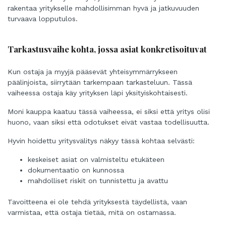
rakentaa yritykselle mahdollisimman hyvä ja jatkuvuuden
turvaava lopputulos.
Tarkastusvaihe kohta, jossa asiat konkretisoituvat
Kun ostaja ja myyjä pääsevät yhteisymmärrykseen
päälinjoista, siirrytään tarkempaan tarkasteluun. Tässä
vaiheessa ostaja käy yrityksen läpi yksityiskohtaisesti.
Moni kauppa kaatuu tässä vaiheessa, ei siksi että yritys olisi
huono, vaan siksi että odotukset eivät vastaa todellisuutta.
Hyvin hoidettu yritysvälitys näkyy tässä kohtaa selvästi:
keskeiset asiat on valmisteltu etukäteen
dokumentaatio on kunnossa
mahdolliset riskit on tunnistettu ja avattu
Tavoitteena ei ole tehdä yrityksestä täydellistä, vaan
varmistaa, että ostaja tietää, mitä on ostamassa.