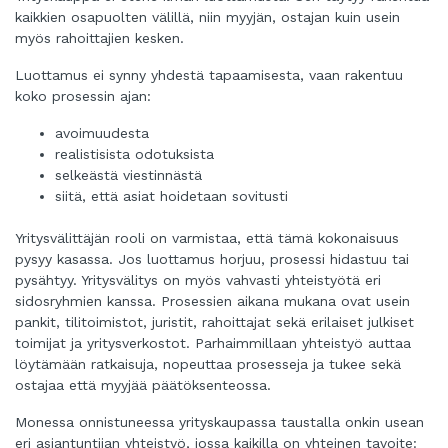
kaikkien osapuolten välillä, niin myyjän, ostajan kuin usein
myös rahoittajien kesken.
Luottamus ei synny yhdestä tapaamisesta, vaan rakentuu
koko prosessin ajan:
avoimuudesta
realistisista odotuksista
selkeästä viestinnästä
siitä, että asiat hoidetaan sovitusti
Yritysvälittäjän rooli on varmistaa, että tämä kokonaisuus
pysyy kasassa. Jos luottamus horjuu, prosessi hidastuu tai
pysähtyy. Yritysvälitys on myös vahvasti yhteistyötä eri
sidosryhmien kanssa. Prosessien aikana mukana ovat usein
pankit, tilitoimistot, juristit, rahoittajat sekä erilaiset julkiset
toimijat ja yritysverkostot. Parhaimmillaan yhteistyö auttaa
löytämään ratkaisuja, nopeuttaa prosesseja ja tukee sekä
ostajaa että myyjää päätöksenteossa.
Monessa onnistuneessa yrityskaupassa taustalla onkin usean
eri asiantuntijan yhteistyö, jossa kaikilla on yhteinen tavoite: