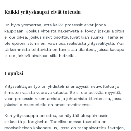
Kaikki yrityskaupat eivät toteudu
On hyvä ymmärtää, että kaikki prosessit eivät johda
kauppaan. Joskus yhteistä näkemystä ei löydy, joskus ajoitus
ei ole oikea, joskus riskit osoittautuvat liian suuriksi. Tämä ei
ole epäonnistuminen, vaan osa realistista yritysvälitystä. Yksi
tärkeimmistä tehtävistä on tunnistaa tilanteet, joissa kauppa
ei ole järkevä ainakaan sillä hetkellä.
Lopuksi
Yritysvälittäjän työ on yhdistelmä analyysiä, neuvottelua ja
ihmisten välistä vuorovaikutusta. Se ei ole pelkkää myyntiä,
vaan prosessin rakentamista ja johtamista tilanteessa, jossa
jokaisella osapuolella on omat tavoitteensa.
Kun yrityskauppa onnistuu, se näyttää ulospäin usein
selkeältä ja loogiselta. Todellisuudessa taustalla on
monivaiheinen kokonaisuus, jossa on tasapainoteltu faktojen,