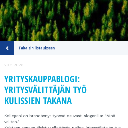
Takaisin listaukseen
20.5.2026
YRITYSKAUPPABLOGI:
YRITYSVÄLITTÄJÄN TYÖ
KULISSIEN TAKANA
Kollegani on brändännyt työnsä osuvasti sloganilla: “Minä
välitän.”
Kahteen sanaan tiivistyy yllättävän paljon. Yritysvälittäjän työ