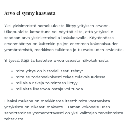
Arvo ei synny kaavasta
Yksi yleisimmistä harhaluuloista liittyy yrityksen arvoon.
Ulkopuolelta katsottuna voi näyttää siltä, että yritykselle
saadaan arvo yksinkertaisella laskukaavalla. Käytännössä
arvonmääritys on kuitenkin paljon enemmän kokonaisuuden
ymmärtämistä, markkinan tulkintaa ja tulevaisuuden arviointia.
Yritysvälittäjä tarkastelee arvoa useasta näkökulmasta:
mitä yritys on historiallisesti tehnyt
mitä se todennäköisesti tekee tulevaisuudessa
millaisia riskejä toimintaan liittyy
millaista lisäarvoa ostaja voi tuoda
Lisäksi mukana on markkinarealiteetti: mitä vastaavista
yrityksistä on oikeasti maksettu. Tämän kokonaisuuden
sanoittaminen ymmärrettävästi on yksi välittäjän tärkeimmistä
tehtävistä.