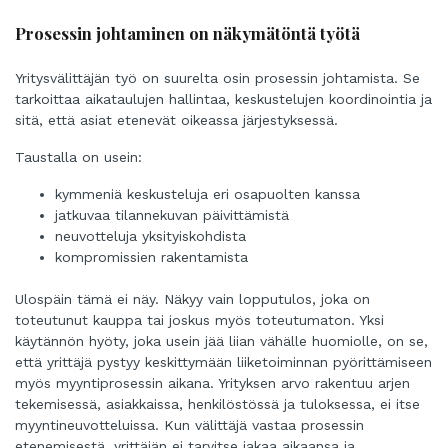
Prosessin johtaminen on näkymätöntä työtä
Yritysvälittäjän työ on suurelta osin prosessin johtamista. Se
tarkoittaa aikataulujen hallintaa, keskustelujen koordinointia ja
sitä, että asiat etenevät oikeassa järjestyksessä.
Taustalla on usein:
kymmeniä keskusteluja eri osapuolten kanssa
jatkuvaa tilannekuvan päivittämistä
neuvotteluja yksityiskohdista
kompromissien rakentamista
Ulospäin tämä ei näy. Näkyy vain lopputulos, joka on
toteutunut kauppa tai joskus myös toteutumaton. Yksi
käytännön hyöty, joka usein jää liian vähälle huomiolle, on se,
että yrittäjä pystyy keskittymään liiketoiminnan pyörittämiseen
myös myyntiprosessin aikana. Yrityksen arvo rakentuu arjen
tekemisessä, asiakkaissa, henkilöstössä ja tuloksessa, ei itse
myyntineuvotteluissa. Kun välittäjä vastaa prosessin
etenemisestä, yrittäjän ei tarvitse jakaa aikaansa ja