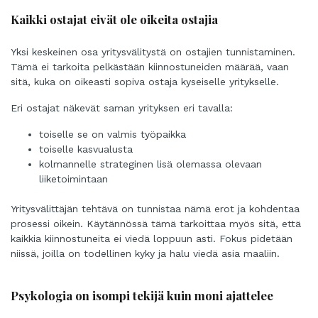
Kaikki ostajat eivät ole oikeita ostajia
Yksi keskeinen osa yritysvälitystä on ostajien tunnistaminen.
Tämä ei tarkoita pelkästään kiinnostuneiden määrää, vaan
sitä, kuka on oikeasti sopiva ostaja kyseiselle yritykselle.
Eri ostajat näkevät saman yrityksen eri tavalla:
toiselle se on valmis työpaikka
toiselle kasvualusta
kolmannelle strateginen lisä olemassa olevaan
liiketoimintaan
Yritysvälittäjän tehtävä on tunnistaa nämä erot ja kohdentaa
prosessi oikein. Käytännössä tämä tarkoittaa myös sitä, että
kaikkia kiinnostuneita ei viedä loppuun asti. Fokus pidetään
niissä, joilla on todellinen kyky ja halu viedä asia maaliin.
Psykologia on isompi tekijä kuin moni ajattelee