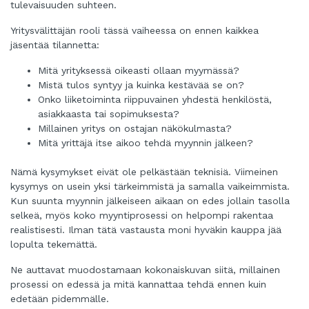
tulevaisuuden suhteen.
Yritysvälittäjän rooli tässä vaiheessa on ennen kaikkea
jäsentää tilannetta:
Mitä yrityksessä oikeasti ollaan myymässä?
Mistä tulos syntyy ja kuinka kestävää se on?
Onko liiketoiminta riippuvainen yhdestä henkilöstä,
asiakkaasta tai sopimuksesta?
Millainen yritys on ostajan näkökulmasta?
Mitä yrittäjä itse aikoo tehdä myynnin jälkeen?
Nämä kysymykset eivät ole pelkästään teknisiä. Viimeinen
kysymys on usein yksi tärkeimmistä ja samalla vaikeimmista.
Kun suunta myynnin jälkeiseen aikaan on edes jollain tasolla
selkeä, myös koko myyntiprosessi on helpompi rakentaa
realistisesti. Ilman tätä vastausta moni hyväkin kauppa jää
lopulta tekemättä.
Ne auttavat muodostamaan kokonaiskuvan siitä, millainen
prosessi on edessä ja mitä kannattaa tehdä ennen kuin
edetään pidemmälle.