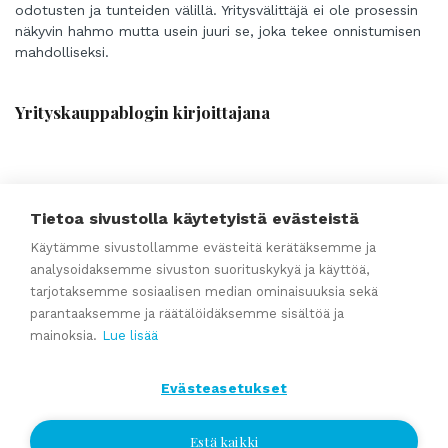
odotusten ja tunteiden välillä. Yritysvälittäjä ei ole prosessin
näkyvin hahmo mutta usein juuri se, joka tekee onnistumisen
mahdolliseksi.
Yrityskauppablogin kirjoittajana
Tietoa sivustolla käytetyistä evästeistä
Käytämme sivustollamme evästeitä kerätäksemme ja
analysoidaksemme sivuston suorituskykyä ja käyttöä,
Mika Niemi
tarjotaksemme sosiaalisen median ominaisuuksia sekä
Yritysvälittäjä, Kouvola
parantaaksemme ja räätälöidäksemme sisältöä ja
mainoksia.
Lue lisää
Puh
010 2864 025
Gsm
040 7412 879
mika.niemi@yrityskaupat.net
Evästeasetukset
Estä kaikki