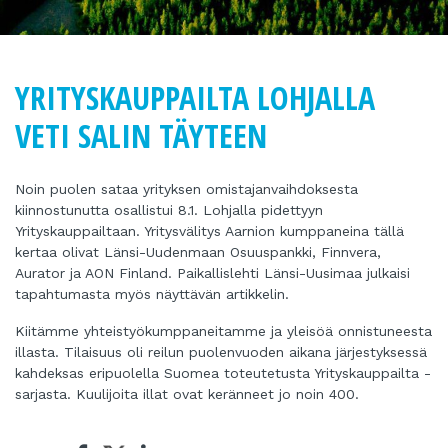
YRITYSKAUPPAILTA LOHJALLA
VETI SALIN TÄYTEEN
Noin puolen sataa yrityksen omistajanvaihdoksesta
kiinnostunutta osallistui 8.1. Lohjalla pidettyyn
Yrityskauppailtaan. Yritysvälitys Aarnion kumppaneina tällä
kertaa olivat Länsi-Uudenmaan Osuuspankki, Finnvera,
Aurator ja AON Finland. Paikallislehti Länsi-Uusimaa julkaisi
tapahtumasta myös näyttävän artikkelin.
Kiitämme yhteistyökumppaneitamme ja yleisöä onnistuneesta
illasta. Tilaisuus oli reilun puolenvuoden aikana järjestyksessä
kahdeksas eripuolella Suomea toteutetusta Yrityskauppailta -
sarjasta. Kuulijoita illat ovat keränneet jo noin 400.