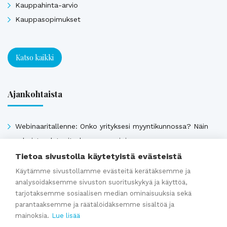
Kauppahinta-arvio
Kauppasopimukset
Katso kaikki
Ajankohtaista
Webinaaritallenne: Onko yrityksesi myyntikunnossa? Näin
valmistaudut yrityskauppaan ajoissa
Kumppaniblogi: Avio-oikeus ja omistajanvaihdos
Tietoa sivustolla käytetyistä evästeistä
Yrityskauppablogi: Miksi käyttää yritysvälittäjää
Käytämme sivustollamme evästeitä kerätäksemme ja
analysoidaksemme sivuston suorituskykyä ja käyttöä,
yrityskaupassa?
tarjotaksemme sosiaalisen median ominaisuuksia sekä
Yrityskauppablogi: Yritysvälittäjän työ kulissien takana
parantaaksemme ja räätälöidäksemme sisältöä ja
Yrityskauppablogi: Miten valmistella yritys myyntikuntoon 12
mainoksia.
Lue lisää
kuukautta ennen kauppaa