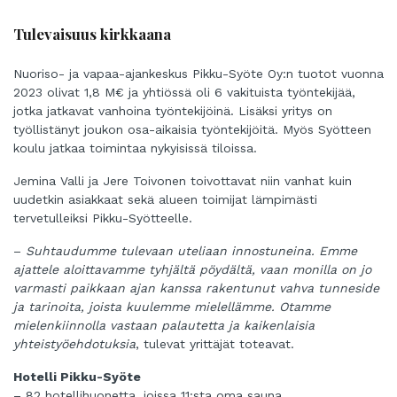
Tulevaisuus kirkkaana
Nuoriso- ja vapaa-ajankeskus Pikku-Syöte Oy:n tuotot vuonna
2023 olivat 1,8 M€ ja yhtiössä oli 6 vakituista työntekijää,
jotka jatkavat vanhoina työntekijöinä. Lisäksi yritys on
työllistänyt joukon osa-aikaisia työntekijöitä. Myös Syötteen
koulu jatkaa toimintaa nykyisissä tiloissa.
Jemina Valli ja Jere Toivonen toivottavat niin vanhat kuin
uudetkin asiakkaat sekä alueen toimijat lämpimästi
tervetulleiksi Pikku-Syötteelle.
–
Suhtaudumme tulevaan uteliaan innostuneina. Emme
ajattele aloittavamme tyhjältä pöydältä, vaan monilla on jo
varmasti paikkaan ajan kanssa rakentunut vahva tunneside
ja tarinoita, joista kuulemme mielellämme. Otamme
mielenkiinnolla vastaan palautetta ja kaikenlaisia
yhteistyöehdotuksia
, tulevat yrittäjät toteavat.
Hotelli Pikku-Syöte
– 82 hotellihuonetta, joissa 11:sta oma sauna