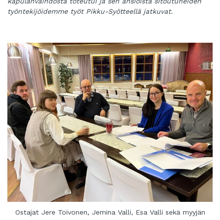
kapulanvaihdosta toteutui ja sen ansioista sitoutuneiden
työntekijöidemme työt Pikku-Syötteellä jatkuvat.
Ostajat Jere Toivonen, Jemina Valli, Esa Valli sekä myyjän