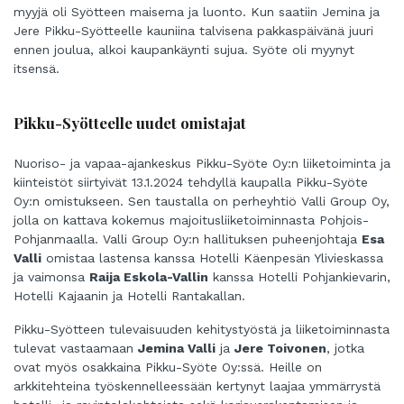
myyjä oli Syötteen maisema ja luonto. Kun saatiin Jemina ja
Jere Pikku-Syötteelle kauniina talvisena pakkaspäivänä juuri
ennen joulua, alkoi kaupankäynti sujua. Syöte oli myynyt
itsensä.
Pikku-Syötteelle uudet omistajat
Nuoriso- ja vapaa-ajankeskus Pikku-Syöte Oy:n liiketoiminta ja
kiinteistöt siirtyivät 13.1.2024 tehdyllä kaupalla Pikku-Syöte
Oy:n omistukseen. Sen taustalla on perheyhtiö Valli Group Oy,
jolla on kattava kokemus majoitusliiketoiminnasta Pohjois-
Pohjanmaalla. Valli Group Oy:n hallituksen puheenjohtaja
Esa
Valli
omistaa lastensa kanssa Hotelli Käenpesän Ylivieskassa
ja vaimonsa
Raija Eskola-Vallin
kanssa Hotelli Pohjankievarin,
Hotelli Kajaanin ja Hotelli Rantakallan.
Pikku-Syötteen tulevaisuuden kehitystyöstä ja liiketoiminnasta
tulevat vastaamaan
Jemina Valli
ja
Jere Toivonen
, jotka
ovat myös osakkaina Pikku-Syöte Oy:ssä. Heille on
arkkitehteina työskennelleessään kertynyt laajaa ymmärrystä