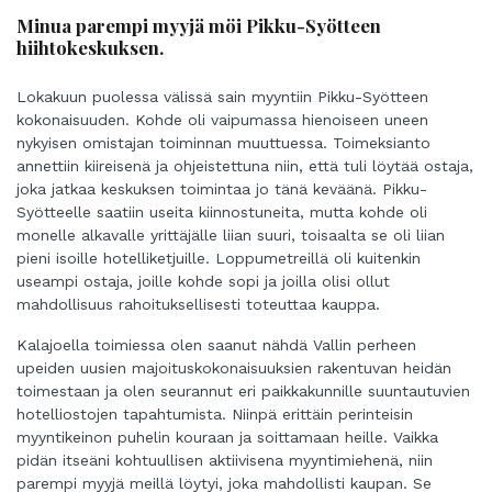
Minua parempi myyjä möi Pikku-Syötteen
hiihtokeskuksen.
Lokakuun puolessa välissä sain myyntiin Pikku-Syötteen
kokonaisuuden. Kohde oli vaipumassa hienoiseen uneen
nykyisen omistajan toiminnan muuttuessa. Toimeksianto
annettiin kiireisenä ja ohjeistettuna niin, että tuli löytää ostaja,
joka jatkaa keskuksen toimintaa jo tänä keväänä. Pikku-
Syötteelle saatiin useita kiinnostuneita, mutta kohde oli
monelle alkavalle yrittäjälle liian suuri, toisaalta se oli liian
pieni isoille hotelliketjuille. Loppumetreillä oli kuitenkin
useampi ostaja, joille kohde sopi ja joilla olisi ollut
mahdollisuus rahoituksellisesti toteuttaa kauppa.
Kalajoella toimiessa olen saanut nähdä Vallin perheen
upeiden uusien majoituskokonaisuuksien rakentuvan heidän
toimestaan ja olen seurannut eri paikkakunnille suuntautuvien
hotelliostojen tapahtumista. Niinpä erittäin perinteisin
myyntikeinon puhelin kouraan ja soittamaan heille. Vaikka
pidän itseäni kohtuullisen aktiivisena myyntimiehenä, niin
parempi myyjä meillä löytyi, joka mahdollisti kaupan. Se