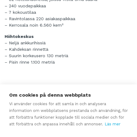
– 240 vuodepaikkaa
– 7 kokoustilaa
– Ravintolassa 220 asiakaspaikkaa
– Kerrosala noin 6.560 kem²
Hiihtokeskus
– Neljä ankkurihissiä
– Kahdeksan rinnettä
– Suurin korkeusero 130 metriä
– Pisin rinne 1.100 metriä
Lisätietoja antavat:
Om cookies på denna webbplats
Vi använder cookies för att samla in och analysera
Jemina Valli
information om webbplatsens prestanda och användning, för
toimitusjohtaja
att förbättra funktioner kopplade till sociala medier och för
p. 045 195 0027
att förbättra och anpassa innehåll och annonser.
Läs mer
jemina@valligroup.fi
Esa Valli