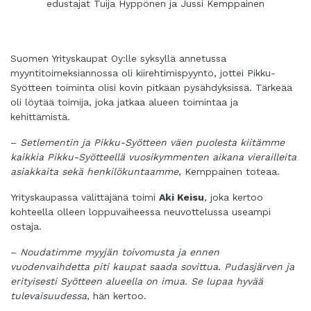
edustajat Tuija Hyppönen ja Jussi Kemppainen
Suomen Yrityskaupat Oy:lle syksyllä annetussa
myyntitoimeksiannossa oli kiirehtimispyyntö, jottei Pikku-
Syötteen toiminta olisi kovin pitkään pysähdyksissä. Tärkeää
oli löytää toimija, joka jatkaa alueen toimintaa ja
kehittämistä.
–
Setlementin ja Pikku-Syötteen väen puolesta kiitämme
kaikkia Pikku-Syötteellä vuosikymmenten aikana vierailleita
asiakkaita sekä henkilökuntaamme
, Kemppainen toteaa.
Yrityskaupassa välittäjänä toimi
Aki Keisu
, joka kertoo
kohteella olleen loppuvaiheessa neuvottelussa useampi
ostaja.
–
Noudatimme myyjän toivomusta ja ennen
vuodenvaihdetta piti kaupat saada sovittua. Pudasjärven ja
erityisesti Syötteen alueella on imua. Se lupaa hyvää
tulevaisuudessa
, hän kertoo.