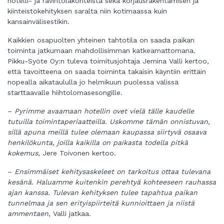
hotelli- ja ravintolakohteista sekä korjausrakentamisen ja
kiinteistökehityksen saralta niin kotimaassa kuin
kansainvälisestikin.
Kaikkien osapuolten yhteinen tahtotila on saada paikan
toiminta jatkumaan mahdollisimman katkeamattomana.
Pikku-Syöte Oy:n tuleva toimitusjohtaja Jemina Valli kertoo,
että tavoitteena on saada toiminta takaisin käyntiin erittäin
nopealla aikataululla jo helmikuun puolessa välissä
starttaavalle hiihtolomasesongille.
–
Pyrimme avaamaan hotellin ovet vielä tälle kaudelle
tutuilla toimintaperiaatteilla. Uskomme tämän onnistuvan,
sillä apuna meillä tulee olemaan kaupassa siirtyvä osaava
henkilökunta, joilla kaikilla on paikasta todella pitkä
kokemus
, Jere Toivonen kertoo.
–
Ensimmäiset kehitysaskeleet on tarkoitus ottaa tulevana
kesänä. Haluamme kuitenkin perehtyä kohteeseen rauhassa
ajan kanssa. Tulevan kehityksen tulee tapahtua paikan
tunnelmaa ja sen erityispiirteitä kunnioittaen ja niistä
ammentaen
, Valli jatkaa.