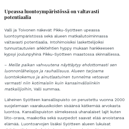
Upeassa luontoympäristössä on valtavasti
potentiaalia
Valli ja Toivonen näkevät Pikku-Syötteen upeassa
luontoympäristössä sekä alueen matkailutoiminnassa
valtavasti potentiaalia. Intohimoisiksi laskettelijoiksi
tunnustautuvien arkkitehtien hyppy mukaan hankkeeseen
kypsyi joulunpyhinä Pikku-Syötteen maastossa skinnaillessa.
–
Meille paikan vahvuutena näyttäytyy ehdottomasti sen
luonnonläheisyys ja rauhallisuus. Alueen tarjoama
luontokokemus ja ainutlaatuinen tunnelma vetoavat
varmasti niin kotimaisiin kuin kansainvälisiinkin
matkailijoihin
, Valli summaa.
Läheinen Syötteen kansallispuisto on perustettu vuonna 2000
suojelemaan vaarakuusikoiden sisäänsä kätkemää arvokasta
luontoa. Kansallispuiston siimeksessä uhanalaiset lajit kuten
liito-orava, maakotka sekä suurpedot saavat elää arvoistansa
elämää. Luontoarvojen lisäksi Syötteen alueen lukuisat