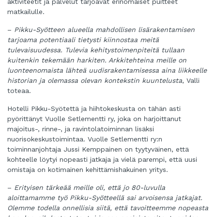
aktiviteetit ja palvelut tarjoavat erinomaiset puitteet
matkailulle.
–
Pikku-Syötteen alueella mahdollisen lisärakentamisen
tarjoama potentiaali tietysti kiinnostaa meitä
tulevaisuudessa. Tulevia kehitystoimenpiteitä tullaan
kuitenkin tekemään harkiten. Arkkitehteina meille on
luonteenomaista lähteä uudisrakentamisessa aina liikkeelle
historian ja olemassa olevan kontekstin kuuntelusta
, Valli
toteaa.
Hotelli Pikku-Syötettä ja hiihtokeskusta on tähän asti
pyörittänyt Vuolle Setlementti ry, joka on harjoittanut
majoitus-, rinne-, ja ravintolatoiminnan lisäksi
nuorisokeskustoimintaa. Vuolle Setlementti ry:n
toiminnanjohtaja Jussi Kemppainen on tyytyväinen, että
kohteelle löytyi nopeasti jatkaja ja vielä parempi, että uusi
omistaja on kotimainen kehittämishakuinen yritys.
–
Erityisen tärkeää meille oli, että jo 80-luvulla
aloittamamme työ Pikku-Syötteellä sai arvoisensa jatkajat.
Olemme todella onnellisia siitä, että tavoitteemme nopeasta