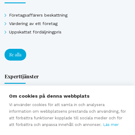
Företagsaffärers beskattning
Värdering av ett företag
Uppskattat fördäljningpris
Se alla
Experttjänster
Om cookies på denna webbplats
Förmedling av en företagsaffär
Generationsväxling och familjeföretagstjänster
Vi använder cookies för att samla in och analysera
information om webbplatsens prestanda och användning, för
Värdering
att förbättra funktioner kopplade till sociala medier och för
Uppskattat försäljningpris
att förbättra och anpassa innehåll och annonser.
Läs mer
Affärsavtal