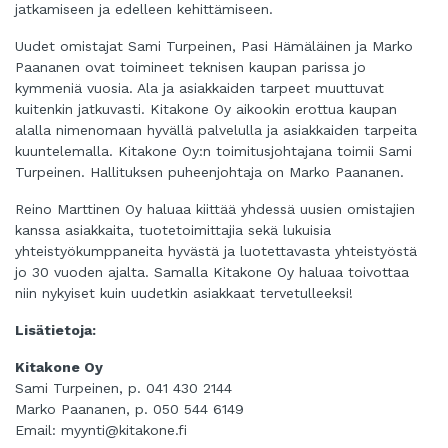
jatkamiseen ja edelleen kehittämiseen.
Uudet omistajat Sami Turpeinen, Pasi Hämäläinen ja Marko
Paananen ovat toimineet teknisen kaupan parissa jo
kymmeniä vuosia. Ala ja asiakkaiden tarpeet muuttuvat
kuitenkin jatkuvasti. Kitakone Oy aikookin erottua kaupan
alalla nimenomaan hyvällä palvelulla ja asiakkaiden tarpeita
kuuntelemalla. Kitakone Oy:n toimitusjohtajana toimii Sami
Turpeinen. Hallituksen puheenjohtaja on Marko Paananen.
Reino Marttinen Oy haluaa kiittää yhdessä uusien omistajien
kanssa asiakkaita, tuotetoimittajia sekä lukuisia
yhteistyökumppaneita hyvästä ja luotettavasta yhteistyöstä
jo 30 vuoden ajalta. Samalla Kitakone Oy haluaa toivottaa
niin nykyiset kuin uudetkin asiakkaat tervetulleeksi!
Lisätietoja:
Kitakone Oy
Sami Turpeinen, p. 041 430 2144
Marko Paananen, p. 050 544 6149
Email:
myynti@kitakone.fi