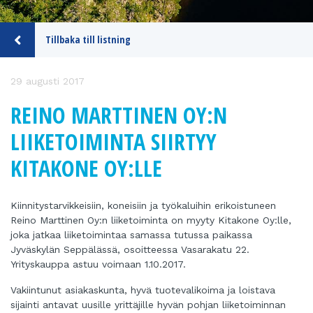
Tillbaka till listning
29 augusti 2017
REINO MARTTINEN OY:N
LIIKETOIMINTA SIIRTYY
KITAKONE OY:LLE
Kiinnitystarvikkeisiin, koneisiin ja työkaluihin erikoistuneen
Reino Marttinen Oy:n liiketoiminta on myyty Kitakone Oy:lle,
joka jatkaa liiketoimintaa samassa tutussa paikassa
Jyväskylän Seppälässä, osoitteessa Vasarakatu 22.
Yrityskauppa astuu voimaan 1.10.2017.
Vakiintunut asiakaskunta, hyvä tuotevalikoima ja loistava
sijainti antavat uusille yrittäjille hyvän pohjan liiketoiminnan