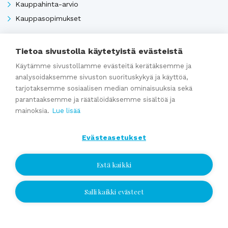
Kauppahinta-arvio
Kauppasopimukset
Tietoa sivustolla käytetyistä evästeistä
Katso kaikki
Käytämme sivustollamme evästeitä kerätäksemme ja
analysoidaksemme sivuston suorituskykyä ja käyttöä,
tarjotaksemme sosiaalisen median ominaisuuksia sekä
Ajankohtaista
parantaaksemme ja räätälöidäksemme sisältöä ja
mainoksia.
Lue lisää
Webinaaritallenne: Onko yrityksesi myyntikunnossa? Näin
Evästeasetukset
valmistaudut yrityskauppaan ajoissa
Kumppaniblogi: Avio-oikeus ja omistajanvaihdos
Estä kaikki
Yrityskauppablogi: Miksi käyttää yritysvälittäjää
yrityskaupassa?
Salli kaikki evästeet
Jätä yhteydenottopyyntö
Yrityskauppablogi: Yritysvälittäjän työ kulissien takana
Yrityskauppablogi: Miten valmistella yritys myyntikuntoon 12
Jätä yhteydenottopyyntö
kuukautta ennen kauppaa