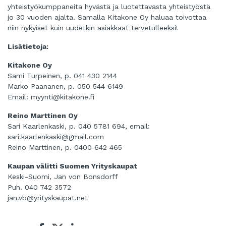
yhteistyökumppaneita hyvästä ja luotettavasta yhteistyöstä
jo 30 vuoden ajalta. Samalla Kitakone Oy haluaa toivottaa
niin nykyiset kuin uudetkin asiakkaat tervetulleeksi!
Lisätietoja:
Kitakone Oy
Sami Turpeinen, p. 041 430 2144
Marko Paananen, p. 050 544 6149
Email:
myynti@kitakone.fi
Reino Marttinen Oy
Sari Kaarlenkaski, p. 040 5781 694, email:
sari.kaarlenkaski@gmail.com
Reino Marttinen, p. 0400 642 465
Kaupan välitti Suomen Yrityskaupat
Keski-Suomi, Jan von Bonsdorff
Puh. 040 742 3572
jan.vb@yrityskaupat.net