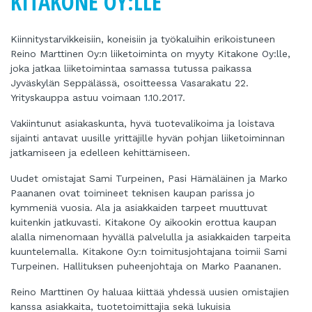
KITAKONE OY:LLE
Kiinnitystarvikkeisiin, koneisiin ja työkaluihin erikoistuneen
Reino Marttinen Oy:n liiketoiminta on myyty Kitakone Oy:lle,
joka jatkaa liiketoimintaa samassa tutussa paikassa
Jyväskylän Seppälässä, osoitteessa Vasarakatu 22.
Yrityskauppa astuu voimaan 1.10.2017.
Vakiintunut asiakaskunta, hyvä tuotevalikoima ja loistava
sijainti antavat uusille yrittäjille hyvän pohjan liiketoiminnan
jatkamiseen ja edelleen kehittämiseen.
Uudet omistajat Sami Turpeinen, Pasi Hämäläinen ja Marko
Paananen ovat toimineet teknisen kaupan parissa jo
kymmeniä vuosia. Ala ja asiakkaiden tarpeet muuttuvat
kuitenkin jatkuvasti. Kitakone Oy aikookin erottua kaupan
alalla nimenomaan hyvällä palvelulla ja asiakkaiden tarpeita
kuuntelemalla. Kitakone Oy:n toimitusjohtajana toimii Sami
Turpeinen. Hallituksen puheenjohtaja on Marko Paananen.
Reino Marttinen Oy haluaa kiittää yhdessä uusien omistajien
kanssa asiakkaita, tuotetoimittajia sekä lukuisia