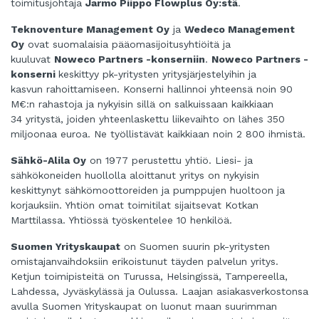
toimitusjohtaja
Jarmo Piippo Flowplus Oy:stä
.
Teknoventure Management Oy
ja
Wedeco Management
Oy
ovat suomalaisia pääomasijoitusyhtiöitä ja
kuuluvat
Noweco Partners -konserniin
.
Noweco Partners -
konserni
keskittyy pk-yritysten yritysjärjestelyihin ja
kasvun
rahoittamiseen. Konserni hallinnoi yhteensä noin 90
M€:n rahastoja ja nykyisin sillä on salkuissaan kaikkiaan
34
yritystä, joiden yhteenlaskettu liikevaihto on lähes 350
miljoonaa euroa. Ne työllistävät kaikkiaan noin 2 800 ihmistä.
Sähkö-Alila Oy
on 1977 perustettu yhtiö. Liesi- ja
sähkökoneiden huollolla aloittanut yritys on
nykyisin
keskittynyt sähkömoottoreiden ja pumppujen huoltoon ja
korjauksiin. Yhtiön omat toimitilat sijaitsevat
Kotkan
Marttilassa. Yhtiössä työskentelee 10 henkilöä.
Suomen Yrityskaupat
on Suomen suurin pk-yritysten
omistajanvaihdoksiin erikoistunut
täyden palvelun yritys.
Ketjun toimipisteitä on Turussa, Helsingissä, Tampereella,
Lahdessa, Jyväskylässä ja Oulussa. Laajan asiakasverkostonsa
avulla Suomen Yrityskaupat on luonut maan suurimman