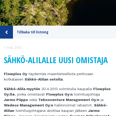
Tillbaka till listning
1 maj 2013
SÄHKÖ-ALILALLE UUSI OMISTAJA
Flowplus Oy
täydentää maantieteellistä peittoaan
kotkalaisen
Sähkö-Alilan ostolla
.
Sähkö-Alila myytiin
30.4.2013 solmitulla kaupalla
Flowplus
Oy:lle
, jonka omistavat
Flowplus Oy:n
toimitusjohtaja
Jarmo Piippo
sekä
Teknoventure Management Oy:n
ja
Wedeco Management Oy:n
hallinnoimat rahastot.
Sähkö-
Alilan
toimitusjohtajana aloittaa kaupan jälkeen
Jarmo