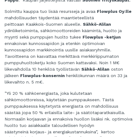
Piippo
.
Kaupan järjestelyistä vastasi
Suomen Yrityskaupat
.
Solmittu kauppa tuo lisää resursseja ja avaa
Flowplus Oy:lle
mahdollisuuden täydentää maantieteellistä
peittoaan
Kaakkois-Suomen alueelle.
Sähkö-Alilan
ydinliiketoiminta, sähkömoottoreiden käämintä, huolto ja
myynti sekä
pumppujen huolto tukee
Flowplus -ketjun
ennakoivan kunnossapidon ja etenkin optimoivan
kunnossapidon
markkinointia uusille asiakasryhmille.
Tavoitteena on kasvattaa merkittävä merkkiriippumaton
pumppuhuoltoketju
koko Suomen kattavaksi. Noin 1 M€
liikevaihdolla 10 henkilöä työllistävän
Sähkö-Alilan
oston
jälkeen
Flowplus-konsernin
henkilökunnan määrä on 33 ja
liikevaihto n. 5 m€.
”Yli 20 % sähköenergiasta, joka kulutetaan
sähkömoottoreissa, käytetään pumppaukseen. Tästä
pumppauksessa
käytetystä energiasta on mahdollisuus
säästää jopa 50 % erilaisilla laite- ja säätötaparatkaisuilla.
Normaalin
korjaavan ja ennakoiva huollon lisäksi nk. optimoiva
huolto tuo asiakkaalle taloudellisen hyödyn
säästyneinä
korjaus- ja energiakustannuksina”, kertoo