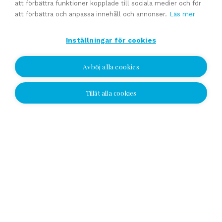
att förbättra funktioner kopplade till sociala medier och för
Experttjänster
att förbättra och anpassa innehåll och annonser.
Läs mer
Inställningar för cookies
Förmedling av en företagsaffär
Generationsväxling och familjeföretagstjänster
Avböj alla cookies
Värdering
Uppskattat försäljningpris
Tillåt alla cookies
Jag vill bli kontaktad
Affärsavtal
Jag vill bli kontaktad
Se alla
Välj plats och lämna ditt nummer eller e-
postadress och vi kontaktar dig!
Yhteydenottopyyntö
SV
Telephone