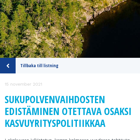
Tillbaka till listning
15 november 2021
SUKUPOLVENVAIHDOSTEN
EDISTÄMINEN OTETTAVA OSAKSI
KASVUYRITYSPOLITIIKKAA
Lokakuussa julkistetun, kerran kolmessa vuodessa tehtävän