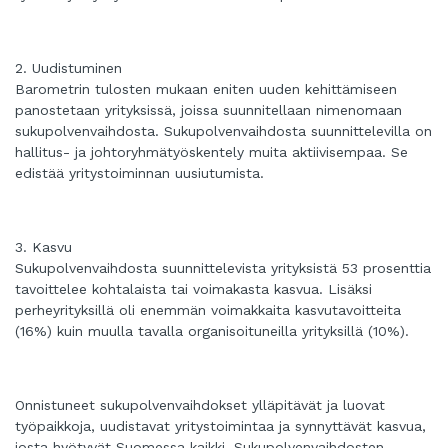
2. Uudistuminen
Barometrin tulosten mukaan eniten uuden kehittämiseen
panostetaan yrityksissä, joissa suunnitellaan nimenomaan
sukupolvenvaihdosta. Sukupolvenvaihdosta suunnittelevilla on
hallitus- ja johtoryhmätyöskentely muita aktiivisempaa. Se
edistää yritystoiminnan uusiutumista.
3. Kasvu
Sukupolvenvaihdosta suunnittelevista yrityksistä 53 prosenttia
tavoittelee kohtalaista tai voimakasta kasvua. Lisäksi
perheyrityksillä oli enemmän voimakkaita kasvutavoitteita
(16%) kuin muulla tavalla organisoituneilla yrityksillä (10%).
Onnistuneet sukupolvenvaihdokset ylläpitävät ja luovat
työpaikkoja, uudistavat yritystoimintaa ja synnyttävät kasvua,
josta hyötyvät Suomessa kaikki. Sukupolvenvaihdosten