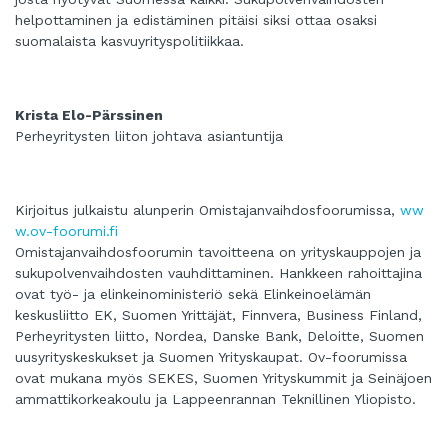
helpottaminen ja edistäminen pitäisi siksi ottaa osaksi
suomalaista kasvuyrityspolitiikkaa.
Krista Elo-Pärssinen
Perheyritysten liiton johtava asiantuntija
Kirjoitus julkaistu alunperin Omistajanvaihdosfoorumissa,
ww
w.ov-foorumi.fi
Omistajanvaihdosfoorumin tavoitteena on yrityskauppojen ja
sukupolvenvaihdosten vauhdittaminen. Hankkeen rahoittajina
ovat työ- ja elinkeinoministeriö sekä Elinkeinoelämän
keskusliitto EK, Suomen Yrittäjät, Finnvera, Business Finland,
Perheyritysten liitto, Nordea, Danske Bank, Deloitte, Suomen
uusyrityskeskukset ja Suomen Yrityskaupat. Ov-foorumissa
ovat mukana myös SEKES, Suomen Yrityskummit ja Seinäjoen
ammattikorkeakoulu ja Lappeenrannan Teknillinen Yliopisto.