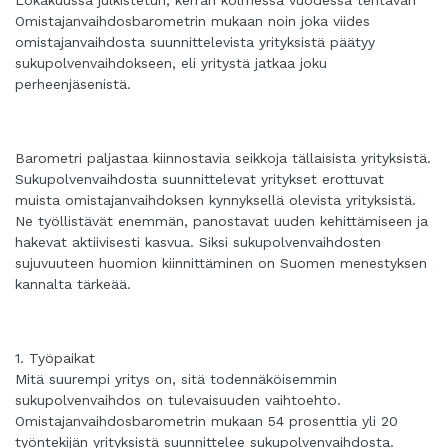
Omistajanvaihdosbarometrin mukaan noin joka viides
omistajanvaihdosta suunnittelevista yrityksistä päätyy
sukupolvenvaihdokseen, eli yritystä jatkaa joku
perheenjäsenistä.
Barometri paljastaa kiinnostavia seikkoja tällaisista yrityksistä.
Sukupolvenvaihdosta suunnittelevat yritykset erottuvat
muista omistajanvaihdoksen kynnyksellä olevista yrityksistä.
Ne työllistävät enemmän, panostavat uuden kehittämiseen ja
hakevat aktiivisesti kasvua. Siksi sukupolvenvaihdosten
sujuvuuteen huomion kiinnittäminen on Suomen menestyksen
kannalta tärkeää.
1. Työpaikat
Mitä suurempi yritys on, sitä todennäköisemmin
sukupolvenvaihdos on tulevaisuuden vaihtoehto.
Omistajanvaihdosbarometrin mukaan 54 prosenttia yli 20
työntekijän yrityksistä suunnittelee sukupolvenvaihdosta.