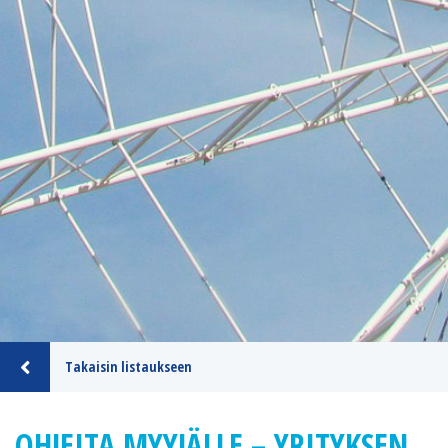
Takaisin listaukseen
OHJEITA MYYJÄLLE – YRITYKSEN