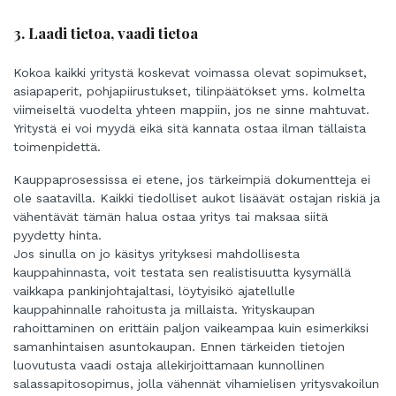
3. Laadi tietoa, vaadi tietoa
Kokoa kaikki yritystä koskevat voimassa olevat sopimukset,
asiapaperit, pohjapiirustukset, tilinpäätökset yms. kolmelta
viimeiseltä vuodelta yhteen mappiin, jos ne sinne mahtuvat.
Yritystä ei voi myydä eikä sitä kannata ostaa ilman tällaista
toimenpidettä.
Kauppaprosessissa ei etene, jos tärkeimpiä dokumentteja ei
ole saatavilla. Kaikki tiedolliset aukot lisäävät ostajan riskiä ja
vähentävät tämän halua ostaa yritys tai maksaa siitä
pyydetty hinta.
Jos sinulla on jo käsitys yrityksesi mahdollisesta
kauppahinnasta, voit testata sen realistisuutta kysymällä
vaikkapa pankinjohtajaltasi, löytyisikö ajatellulle
kauppahinnalle rahoitusta ja millaista. Yrityskaupan
rahoittaminen on erittäin paljon vaikeampaa kuin esimerkiksi
samanhintaisen asuntokaupan. Ennen tärkeiden tietojen
luovutusta vaadi ostaja allekirjoittamaan kunnollinen
salassapitosopimus, jolla vähennät vihamielisen yritysvakoilun