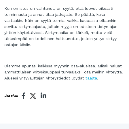
Kun omistus on vaihtunut, on syytä, että luovut oikeasti
toiminnasta ja annat tilaa jatkajalle. Se päättä, kuka
vastaakin. Näin on syytä toimia, vaikka kaupassa ollaankin
sovittu siirtymäajasta, jolloin myyjä on edelleen tietyn ajan
yhtiön käytettävissä. Siirtymäaika on tärkeä, mutta vielä
tärkeämpää on todellinen haltuunotto, jolloin yritys siirtyy
ostajan käsiin.
Olemme apunasi kaikissa myynnin osa-alueissa. Mikäli haluat
ammattilaisen yrityskauppasi turvaajaksi, ota meihin yhteyttä.
Alueesi yrityvälittäjän yhteystiedot löydät
täältä
.
Jaa sivu: