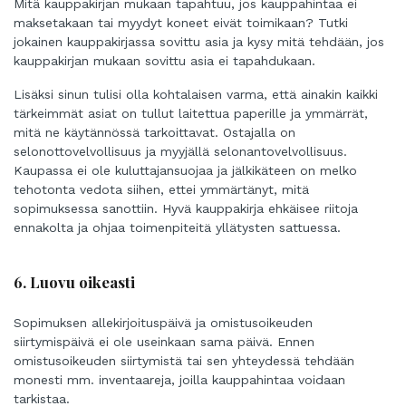
Mitä kauppakirjan mukaan tapahtuu, jos kauppahintaa ei
maksetakaan tai myydyt koneet eivät toimikaan? Tutki
jokainen kauppakirjassa sovittu asia ja kysy mitä tehdään, jos
kauppakirjan mukaan sovittu asia ei tapahdukaan.
Lisäksi sinun tulisi olla kohtalaisen varma, että ainakin kaikki
tärkeimmät asiat on tullut laitettua paperille ja ymmärrät,
mitä ne käytännössä tarkoittavat. Ostajalla on
selonottovelvollisuus ja myyjällä selonantovelvollisuus.
Kaupassa ei ole kuluttajansuojaa ja jälkikäteen on melko
tehotonta vedota siihen, ettei ymmärtänyt, mitä
sopimuksessa sanottiin. Hyvä kauppakirja ehkäisee riitoja
ennakolta ja ohjaa toimenpiteitä yllätysten sattuessa.
6. Luovu oikeasti
Sopimuksen allekirjoituspäivä ja omistusoikeuden
siirtymispäivä ei ole useinkaan sama päivä. Ennen
omistusoikeuden siirtymistä tai sen yhteydessä tehdään
monesti mm. inventaareja, joilla kauppahintaa voidaan
tarkistaa.