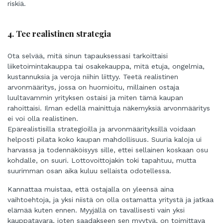
riskiä.
4. Tee realistinen strategia
Ota selvää, mitä sinun tapauksessasi tarkoittaisi
liiketoimintakauppa tai osakekauppa, mitä etuja, ongelmia,
kustannuksia ja veroja niihin liittyy. Teetä realistinen
arvonmääritys, jossa on huomioitu, millainen ostaja
luultavammin yrityksen ostaisi ja miten tämä kaupan
rahoittaisi. Ilman edellä mainittuja näkemyksiä arvonmääritys
ei voi olla realistinen.
Epärealistisilla strategioilla ja arvonmäärityksillä voidaan
helposti pilata koko kaupan mahdollisuus. Suuria kaloja ui
harvassa ja todennäköisyys sille, ettei sellainen koskaan osu
kohdalle, on suuri. Lottovoittojakin toki tapahtuu, mutta
suurimman osan aika kuluu sellaista odotellessa.
Kannattaa muistaa, että ostajalla on yleensä aina
vaihtoehtoja, ja yksi niistä on olla ostamatta yritystä ja jatkaa
elämää kuten ennen. Myyjällä on tavallisesti vain yksi
kauppatavara, joten saadakseen sen myytyä, on toimittava