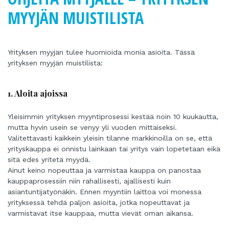
MYYJÄN MUISTILISTA
Yrityksen myyjän tulee huomioida monia asioita. Tässä
yrityksen myyjän muistilista:
1. Aloita ajoissa
Yleisimmin yrityksen myyntiprosessi kestää noin 10 kuukautta,
mutta hyvin usein se venyy yli vuoden mittaiseksi.
Valitettavasti kaikkein yleisin tilanne markkinoilla on se, että
yrityskauppa ei onnistu lainkaan tai yritys vain lopetetaan eikä
sitä edes yritetä myydä.
Ainut keino nopeuttaa ja varmistaa kauppa on panostaa
kauppaprosessiin niin rahallisesti, ajallisesti kuin
asiantuntijatyönäkin. Ennen myyntiin laittoa voi monessa
yrityksessä tehdä paljon asioita, jotka nopeuttavat ja
varmistavat itse kauppaa, mutta vievät oman aikansa.