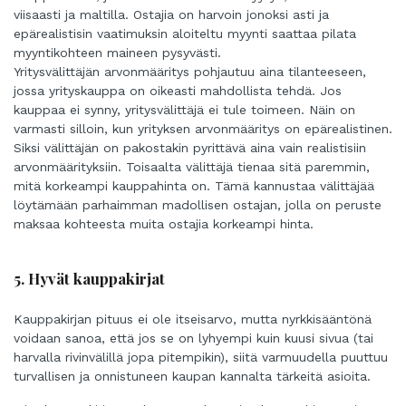
viisaasti ja maltilla. Ostajia on harvoin jonoksi asti ja
epärealistisin vaatimuksin aloiteltu myynti saattaa pilata
myyntikohteen maineen pysyvästi.
Yritysvälittäjän arvonmääritys pohjautuu aina tilanteeseen,
jossa yrityskauppa on oikeasti mahdollista tehdä. Jos
kauppaa ei synny, yritysvälittäjä ei tule toimeen. Näin on
varmasti silloin, kun yrityksen arvonmääritys on epärealistinen.
Siksi välittäjän on pakostakin pyrittävä aina vain realistisiin
arvonmäärityksiin. Toisaalta välittäjä tienaa sitä paremmin,
mitä korkeampi kauppahinta on. Tämä kannustaa välittäjää
löytämään parhaimman madollisen ostajan, jolla on peruste
maksaa kohteesta muita ostajia korkeampi hinta.
5. Hyvät kauppakirjat
Kauppakirjan pituus ei ole itseisarvo, mutta nyrkkisääntönä
voidaan sanoa, että jos se on lyhyempi kuin kuusi sivua (tai
harvalla rivinvälillä jopa pitempikin), siitä varmuudella puuttuu
turvallisen ja onnistuneen kaupan kannalta tärkeitä asioita.