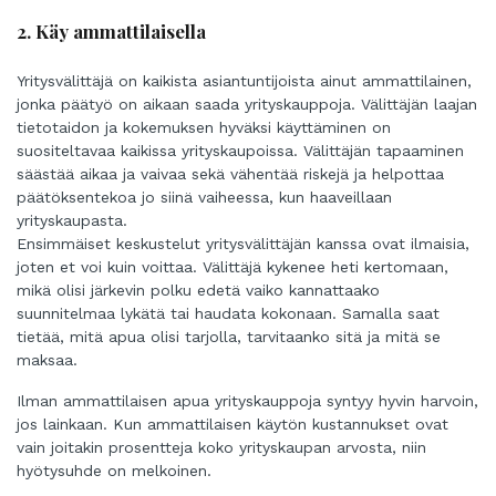
2. Käy ammattilaisella
Yritysvälittäjä on kaikista asiantuntijoista ainut ammattilainen,
jonka päätyö on aikaan saada yrityskauppoja. Välittäjän laajan
tietotaidon ja kokemuksen hyväksi käyttäminen on
suositeltavaa kaikissa yrityskaupoissa. Välittäjän tapaaminen
säästää aikaa ja vaivaa sekä vähentää riskejä ja helpottaa
päätöksentekoa jo siinä vaiheessa, kun haaveillaan
yrityskaupasta.
Ensimmäiset keskustelut yritysvälittäjän kanssa ovat ilmaisia,
joten et voi kuin voittaa. Välittäjä kykenee heti kertomaan,
mikä olisi järkevin polku edetä vaiko kannattaako
suunnitelmaa lykätä tai haudata kokonaan. Samalla saat
tietää, mitä apua olisi tarjolla, tarvitaanko sitä ja mitä se
maksaa.
Ilman ammattilaisen apua yrityskauppoja syntyy hyvin harvoin,
jos lainkaan. Kun ammattilaisen käytön kustannukset ovat
vain joitakin prosentteja koko yrityskaupan arvosta, niin
hyötysuhde on melkoinen.