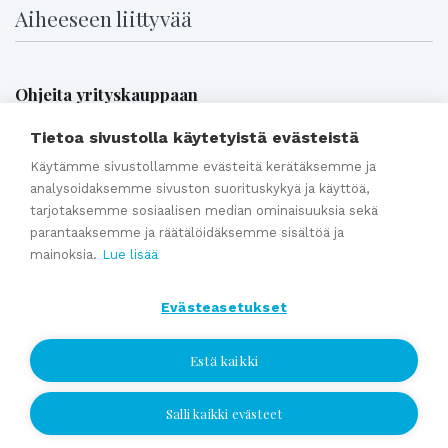
Aiheeseen liittyvää
Ohjeita yrityskauppaan
Tietoa sivustolla käytetyistä evästeistä
Yrityskaupan verotuksesta
Käytämme sivustollamme evästeitä kerätäksemme ja
VIDEO: Miten hallita yritysostoon liittyviä riskejä? Miten
analysoidaksemme sivuston suorituskykyä ja käyttöä,
tarjotaksemme sosiaalisen median ominaisuuksia sekä
valitaan ostettava kohde? (4:57)
parantaaksemme ja räätälöidäksemme sisältöä ja
Video: Omistajanvaihdos käytännössä (48:21 minuuttia)
mainoksia.
Lue lisää
Yrityksen arvonmääritys
Yrityksen kauppahinta-arvio
Evästeasetukset
Estä kaikki
Katso kaikki
Salli kaikki evästeet
Jätä yhteydenottopyyntö
Asiantuntijapalvelut