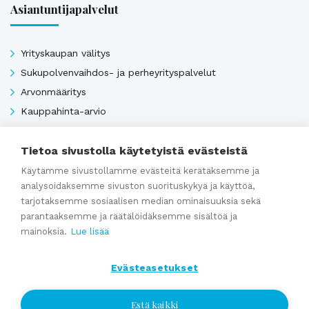
Asiantuntijapalvelut
Yrityskaupan välitys
Sukupolvenvaihdos- ja perheyrityspalvelut
Arvonmääritys
Kauppahinta-arvio
Kauppasopimukset
Tietoa sivustolla käytetyistä evästeistä
Käytämme sivustollamme evästeitä kerätäksemme ja
Katso kaikki
analysoidaksemme sivuston suorituskykyä ja käyttöä,
tarjotaksemme sosiaalisen median ominaisuuksia sekä
parantaaksemme ja räätälöidäksemme sisältöä ja
Ajankohtaista
mainoksia.
Lue lisää
Evästeasetukset
Webinaaritallenne: Onko yrityksesi myyntikunnossa? Näin
valmistaudut yrityskauppaan ajoissa
Estä kaikki