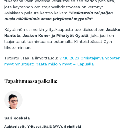
tukemana vaan yhdessä keskustellen sen tiedon pohjalta,
jota käytännön omistajanvaihdostyössä on kertynyt.
Asiakkaan palaute kertoo kaiken:
”Keskustelu toi paljon
uusia näkökulmia oman yritykseni myyntiin”
Käytännön esimerkin yrityskaupasta tuo tilaisuuteen
Jaakko
Hantula, Jaakon Kone- ja Pihatyöt Oy:stä
, joka juuri on
laajentanut toimintaansa ostamalla Kiinteistöässät Oy:n
liiketoiminnan.
Tutustu lisää ja ilmoittaudu:
27.10.2023 Omistajanvaihdosten
myytinmurtajat: päätä milloin myyt – Lapualla
Tapahtumassa paikalla:
Sari Koskela
Auktorisoitu Yritysvälittäjä (AYV), Seinäjoki