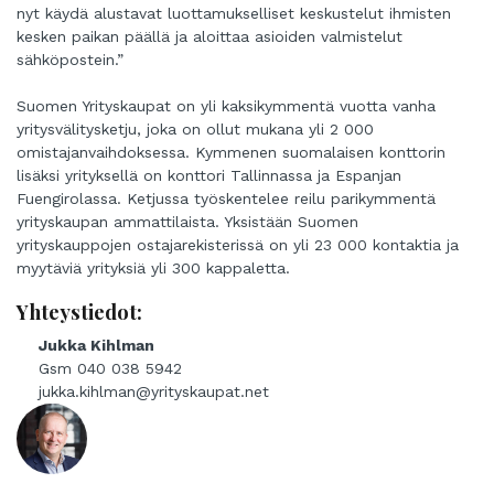
nyt käydä alustavat luottamukselliset keskustelut ihmisten
kesken paikan päällä ja aloittaa asioiden valmistelut
sähköpostein.”
Suomen Yrityskaupat on yli kaksikymmentä vuotta vanha
yritysvälitysketju, joka on ollut mukana yli 2 000
omistajanvaihdoksessa. Kymmenen suomalaisen konttorin
lisäksi yrityksellä on konttori Tallinnassa ja Espanjan
Fuengirolassa. Ketjussa työskentelee reilu parikymmentä
yrityskaupan ammattilaista. Yksistään Suomen
yrityskauppojen ostajarekisterissä on yli 23 000 kontaktia ja
myytäviä yrityksiä yli 300 kappaletta.
Yhteystiedot:
Jukka Kihlman
Gsm 040 038 5942
jukka.kihlman@yrityskaupat.net