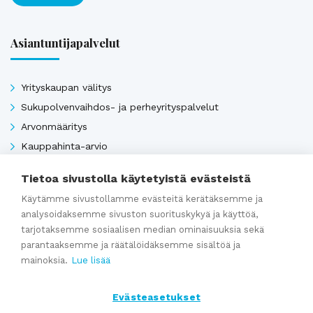
Asiantuntijapalvelut
Yrityskaupan välitys
Sukupolvenvaihdos- ja perheyrityspalvelut
Arvonmääritys
Kauppahinta-arvio
Kauppasopimukset
Tietoa sivustolla käytetyistä evästeistä
Käytämme sivustollamme evästeitä kerätäksemme ja
analysoidaksemme sivuston suorituskykyä ja käyttöä,
Katso kaikki
tarjotaksemme sosiaalisen median ominaisuuksia sekä
parantaaksemme ja räätälöidäksemme sisältöä ja
mainoksia.
Lue lisää
Ajankohtaista
Evästeasetukset