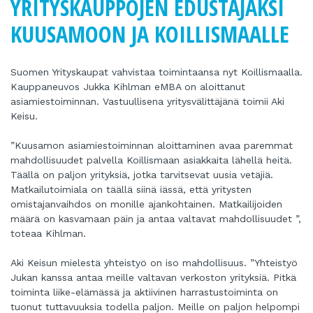
YRITYSKAUPPOJEN EDUSTAJAKSI
KUUSAMOON JA KOILLISMAALLE
Suomen Yrityskaupat vahvistaa toimintaansa nyt Koillismaalla.
Kauppaneuvos Jukka Kihlman eMBA on aloittanut
asiamiestoiminnan. Vastuullisena yritysvälittäjänä toimii Aki
Keisu.
”Kuusamon asiamiestoiminnan aloittaminen avaa paremmat
mahdollisuudet palvella Koillismaan asiakkaita lähellä heitä.
Täällä on paljon yrityksiä, jotka tarvitsevat uusia vetäjiä.
Matkailutoimiala on täällä siinä iässä, että yritysten
omistajanvaihdos on monille ajankohtainen. Matkailijoiden
määrä on kasvamaan päin ja antaa valtavat mahdollisuudet ”,
toteaa Kihlman.
Aki Keisun mielestä yhteistyö on iso mahdollisuus. ”Yhteistyö
Jukan kanssa antaa meille valtavan verkoston yrityksiä. Pitkä
toiminta liike-elämässä ja aktiivinen harrastustoiminta on
tuonut tuttavuuksia todella paljon. Meille on paljon helpompi