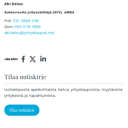
Aki Keisu
Auktorisoitu yritysvälittäjä (AYV), eMBA
Puh
010 2864 019
Gsm
050 576 1995
aki.keisu@yrityskaupat.net
Jaa sivu:
Tilaa uutiskirje
Uutiskirjeestä ajankohtaista tietoa yrityskaupoista, myytävistä
yrityksistä ja tapahtumista.
Tilaa uutiskirje