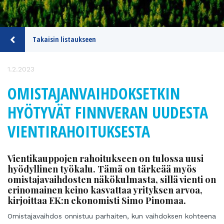
Takaisin listaukseen
1.2.2023
OMISTAJANVAIHDOKSETKIN
HYÖTYVÄT FINNVERAN UUDESTA
VIENTIRAHOITUKSESTA
Vientikauppojen rahoitukseen on tulossa uusi
hyödyllinen työkalu. Tämä on tärkeää myös
omistajavaihdosten näkökulmasta, sillä vienti on
erinomainen keino kasvattaa yrityksen arvoa,
kirjoittaa EK:n ekonomisti Simo Pinomaa.
Omistajavaihdos onnistuu parhaiten, kun vaihdoksen kohteena