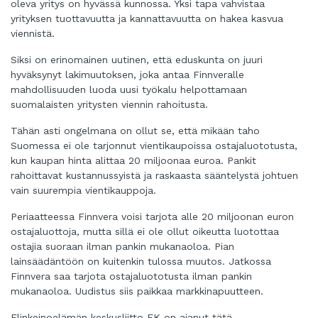
oleva yritys on hyvässä kunnossa. Yksi tapa vahvistaa
yrityksen tuottavuutta ja kannattavuutta on hakea kasvua
viennistä.
Siksi on erinomainen uutinen, että eduskunta on juuri
hyväksynyt lakimuutoksen, joka antaa Finnveralle
mahdollisuuden luoda uusi työkalu helpottamaan
suomalaisten yritysten viennin rahoitusta.
Tähän asti ongelmana on ollut se, että mikään taho
Suomessa ei ole tarjonnut vientikaupoissa ostajaluototusta,
kun kaupan hinta alittaa 20 miljoonaa euroa. Pankit
rahoittavat kustannussyistä ja raskaasta sääntelystä johtuen
vain suurempia vientikauppoja.
Periaatteessa Finnvera voisi tarjota alle 20 miljoonan euron
ostajaluottoja, mutta sillä ei ole ollut oikeutta luotottaa
ostajia suoraan ilman pankin mukanaoloa. Pian
lainsäädäntöön on kuitenkin tulossa muutos. Jatkossa
Finnvera saa tarjota ostajaluototusta ilman pankin
mukanaoloa. Uudistus siis paikkaa markkinapuutteen.
Elinkeinoelämän keskusliitto EK on ajanut tätä