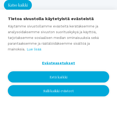
Katso kaikki
Tietoa sivustolla käytetyistä evästeistä
Asiantuntijapalvelut
Käytämme sivustollamme evästeitä kerätäksemme ja
analysoidaksemme sivuston suorituskykyä ja käyttöä,
tarjotaksemme sosiaalisen median ominaisuuksia sekä
Yrityskaupan välitys
parantaaksemme ja räätälöidäksemme sisältöä ja
Sukupolvenvaihdos- ja perheyrityspalvelut
mainoksia.
Lue lisää
Arvonmääritys
Kauppahinta-arvio
Evästeasetukset
Kauppasopimukset
Estä kaikki
Katso kaikki
Salli kaikki evästeet
Jätä yhteydenottopyyntö
Jätä yhteydenottopyyntö
Ajankohtaista