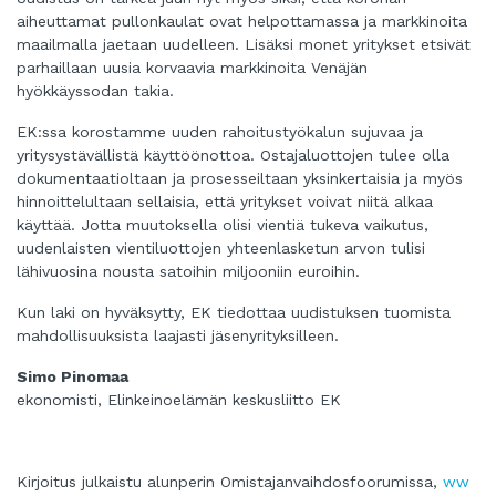
aiheuttamat pullonkaulat ovat helpottamassa ja markkinoita
maailmalla jaetaan uudelleen. Lisäksi monet yritykset etsivät
parhaillaan uusia korvaavia markkinoita Venäjän
hyökkäyssodan takia.
EK:ssa korostamme uuden rahoitustyökalun sujuvaa ja
yritysystävällistä käyttöönottoa. Ostajaluottojen tulee olla
dokumentaatioltaan ja prosesseiltaan yksinkertaisia ja myös
hinnoittelultaan sellaisia, että yritykset voivat niitä alkaa
käyttää. Jotta muutoksella olisi vientiä tukeva vaikutus,
uudenlaisten vientiluottojen yhteenlasketun arvon tulisi
lähivuosina nousta satoihin miljooniin euroihin.
Kun laki on hyväksytty, EK tiedottaa uudistuksen tuomista
mahdollisuuksista laajasti jäsenyrityksilleen.
Simo Pinomaa
ekonomisti, Elinkeinoelämän keskusliitto EK
Kirjoitus julkaistu alunperin Omistajanvaihdosfoorumissa,
ww