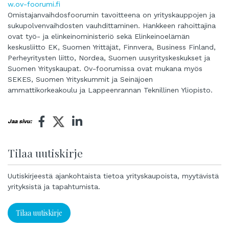
w.ov-foorumi.fi
Omistajanvaihdosfoorumin tavoitteena on yrityskauppojen ja
sukupolvenvaihdosten vauhdittaminen. Hankkeen rahoittajina
ovat työ- ja elinkeinoministeriö sekä Elinkeinoelämän
keskusliitto EK, Suomen Yrittäjät, Finnvera, Business Finland,
Perheyritysten liitto, Nordea, Suomen uusyrityskeskukset ja
Suomen Yrityskaupat. Ov-foorumissa ovat mukana myös
SEKES, Suomen Yrityskummit ja Seinäjoen
ammattikorkeakoulu ja Lappeenrannan Teknillinen Yliopisto.
Jaa sivu:
Tilaa uutiskirje
Uutiskirjeestä ajankohtaista tietoa yrityskaupoista, myytävistä
yrityksistä ja tapahtumista.
Tilaa uutiskirje