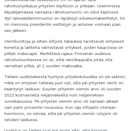
rahoitustyökalua yritysten käyttöön jo pitkään. Useimmissa
kilpailijamaissa vastaava rahoitusmuoto on ollut käytössä.
Nyt lainsäädäntömuutos on läpäissyt eduskuntakäsittelyt. Se
on menossa presidentin esittelyyn ja astunee voimaan pian
sen jälkeen.
Vientiluottoja ja siihen liittyviä takauksia tarvitsevat erityisesti
koneita ja laitteita valmistavat yritykset, joiden kaupoissa on
pitkät maksuajat. Merkittävä rajaus Finnveran uudessa
rahoitustuotteessa on se, että vientikaupalla pitää olla
verrattain pitkä, yli 2 vuoden maksuaika.
Tärkein uudistuksesta hyötyvä yrityskokoluokka on pk-sektori,
mikä on erityisen tärkeää juuri nyt, sillä pk-yritysten vienti on
kääntynyt laskuun. Suurien yritysten viennin arvo oli vuoden
2022 kolmannella neljänneksellä noin neljänneksen
vuosikasvussa. Pk-yritysten viennin arvo oli samaan aikaan
vain parin prosentin nousussa. Kun raju inflaatio otetaan
huomioon, on selvää, että pk-yritysten viennin volyymi oli
selvästi laskussa.
Uudistus on tärkeä juuri nyt myös siksi, että koronan