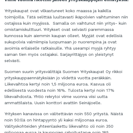
Yrityskaupat ovat vilkastuneet koko maassa ja kaikilla
toimijoilla. Tätä selittää luultavasti ikäpolvien vaihtuminen niin
ostajissa kuin myyjissä. Samalla on vaihtunut niin yritys- kuin
omistamiskulttuuri. Yritykset ovat selvästi paremmassa
kunnossa kuin aiemmin kaupan olleet. Myyjät ovat edellisiä
sukupolvia valmiimpia luopumaan jo nuorempina ja ovat
avoimia erilaiselle ratkaisuille. Yhä useampi myyjä ryhtyy
saman tien myös ostajaksi. Sarjayrittäjyys on yleistynyt
selvästi.
Suomen suurin yritysvälittäjä Suomen Yrityskaupat Oy rikkoi
yrityskauppaennätyksiään jo viidettä vuotta peräkkäin.
Liikevaihtoa kertyi noin 1,5 miljoona euroa. Kasvua oli
edellisestä vuodesta noin 16%. Tulosta kertyi noin 17%
liikevaihdosta. Yhtiö rekrytoi viime vuonna viisi uutta
ammattilaista. Uusin konttori avattiin Seinäjoelle.
Yrityksen kanavissa on välitettävän noin 550 yritystä. Näistä
noin 50:llä on hintapyyntö yli kaksi miljoonaa euroa.
Välityskohteiden yhteenlaskettu liikevaihto oli noin 350
miljoonaa euroa ja kauppojen rahoitustarve noin 185