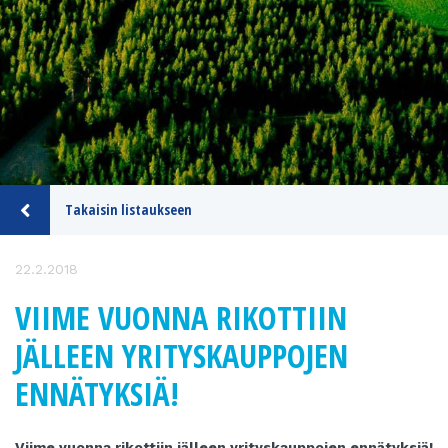
Takaisin listaukseen
22.2.2018
VIIME VUONNA RIKOTTIIN
JÄLLEEN YRITYSKAUPPOJEN
ENNÄTYKSIÄ!
Viime vuonna rikottiin jälleen yrityskauppojen ennätyksiä!