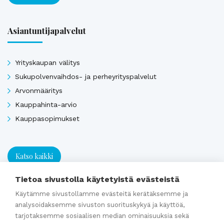
Asiantuntijapalvelut
Yrityskaupan välitys
Sukupolvenvaihdos- ja perheyrityspalvelut
Arvonmääritys
Kauppahinta-arvio
Kauppasopimukset
Katso kaikki
Tietoa sivustolla käytetyistä evästeistä
Ajankohtaista
Käytämme sivustollamme evästeitä kerätäksemme ja
analysoidaksemme sivuston suorituskykyä ja käyttöä,
tarjotaksemme sosiaalisen median ominaisuuksia sekä