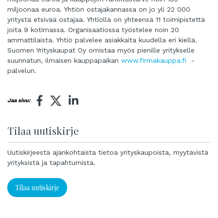
miljoonaa euroa. Yhtiön ostajakannassa on jo yli 22 000
yritystä etsivää ostajaa. Yhtiöllä on yhteensä 11 toimipistettä
joita 9 kotimassa. Organisaatiossa työstelee noin 20
ammattilaista. Yhtiö palvelee asiakkaita kuudella eri kiellä.
Suomen Yrityskaupat Oy omistaa myös pienille yritykselle
suunnatun, ilmaisen kauppapaikan
www.firmakauppa.fi
-
palvelun.
Jaa sivu:
Tilaa uutiskirje
Uutiskirjeestä ajankohtaista tietoa yrityskaupoista, myytävistä
yrityksistä ja tapahtumista.
Tilaa uutiskirje