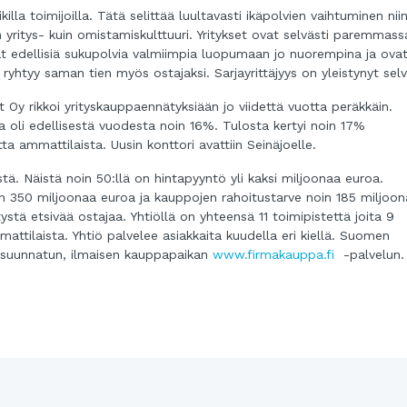
lla toimijoilla. Tätä selittää luultavasti ikäpolvien vaihtuminen nii
n yritys- kuin omistamiskulttuuri. Yritykset ovat selvästi paremmass
t edellisiä sukupolvia valmiimpia luopumaan jo nuorempina ja ova
 ryhtyy saman tien myös ostajaksi. Sarjayrittäjyys on yleistynyt selv
 Oy rikkoi yrityskauppaennätyksiään jo viidettä vuotta peräkkäin.
ua oli edellisestä vuodesta noin 16%. Tulosta kertyi noin 17%
tta ammattilaista. Uusin konttori avattiin Seinäjoelle.
stä. Näistä noin 50:llä on hintapyyntö yli kaksi miljoonaa euroa.
oin 350 miljoonaa euroa ja kauppojen rahoitustarve noin 185 miljoo
ystä etsivää ostajaa. Yhtiöllä on yhteensä 11 toimipistettä joita 9
ttilaista. Yhtiö palvelee asiakkaita kuudella eri kiellä. Suomen
e suunnatun, ilmaisen kauppapaikan
www.firmakauppa.fi
-palvelun.