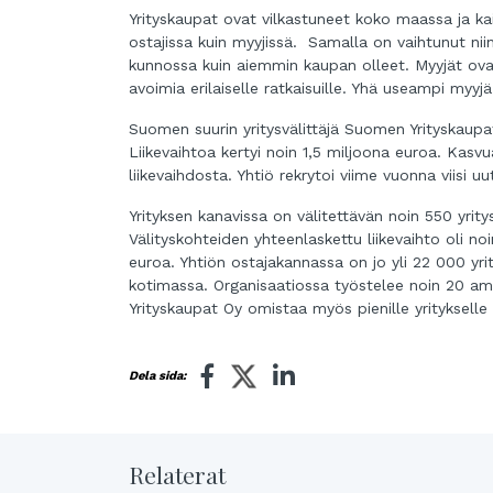
Yrityskaupat ovat vilkastuneet koko maassa ja kaiki
ostajissa kuin myyjissä. Samalla on vaihtunut nii
kunnossa kuin aiemmin kaupan olleet. Myyjät ova
avoimia erilaiselle ratkaisuille. Yhä useampi myyjä
Suomen suurin yritysvälittäjä Suomen Yrityskaupat
Liikevaihtoa kertyi noin 1,5 miljoona euroa. Kasv
liikevaihdosta. Yhtiö rekrytoi viime vuonna viisi uu
Yrityksen kanavissa on välitettävän noin 550 yrity
Välityskohteiden yhteenlaskettu liikevaihto oli n
euroa. Yhtiön ostajakannassa on jo yli 22 000 yrit
kotimassa. Organisaatiossa työstelee noin 20 amma
Yrityskaupat Oy omistaa myös pienille yrityksell
Dela sida:
Relaterat