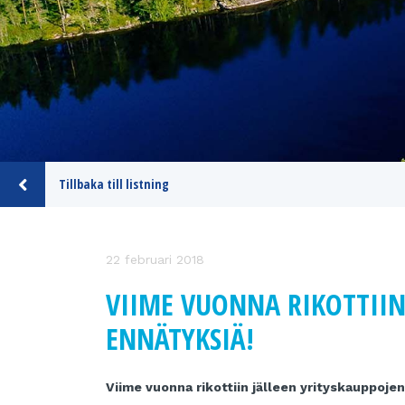
Tillbaka till listning
22 februari 2018
VIIME VUONNA RIKOTTIIN
ENNÄTYKSIÄ!
Viime vuonna rikottiin jälleen yrityskauppoje