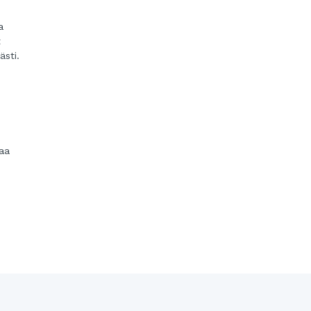
n
a
t
ästi.
naa