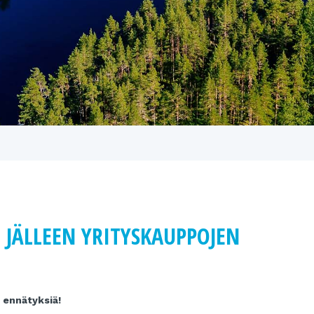
 JÄLLEEN YRITYSKAUPPOJEN
n ennätyksiä!