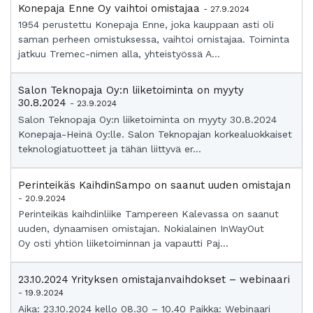
Konepaja Enne Oy vaihtoi omistajaa
- 27.9.2024
1954 perustettu Konepaja Enne, joka kauppaan asti oli
saman perheen omistuksessa, vaihtoi omistajaa. Toiminta
jatkuu Tremec-nimen alla, yhteistyössä A...
Salon Teknopaja Oy:n liiketoiminta on myyty
30.8.2024
- 23.9.2024
Salon Teknopaja Oy:n liiketoiminta on myyty 30.8.2024
Konepaja-Heinä Oy:lle. Salon Teknopajan korkealuokkaiset
teknologiatuotteet ja tähän liittyvä er...
Perinteikäs KaihdinSampo on saanut uuden omistajan
- 20.9.2024
Perinteikäs kaihdinliike Tampereen Kalevassa on saanut
uuden, dynaamisen omistajan. Nokialainen InWayOut
Oy osti yhtiön liiketoiminnan ja vapautti Paj...
23.10.2024 Yrityksen omistajanvaihdokset – webinaari
- 19.9.2024
Aika: 23.10.2024 kello 08.30 – 10.40 Paikka: Webinaari