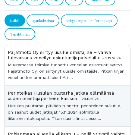
Kaikki
Ajankohtaista
Yrityskaupat - Referenssejä
Tapahtumat
Päijätmoto Oy siirtyy uusille omistajille – vahva
tulevaisuus veneilyn asiantuntijapalveluille
- 3.12.2024
Muuramessa toimiva tunnettu venealan asiantuntijayritys,
Päijätmoto Oy, on siirtynyt uusille omistajille. Pitkän linjan
venehuollon ammattilaiset Ari ...
Perinteikäs Husulan puutarha jatkaa elämäänsä
uuden omistajaperheen käsissä
- 29.11.2024
Husulan puutarha, pitkään tunnettu perinteinen sukutila,
on saanut uudet jatkajat 15.11.2024 solmitulla
liiketoimintakaupalla. Tilan uusi isäntä Jesse...
Pohjanmaan alueella vilkastuu – neljä yritystä vaihtoi