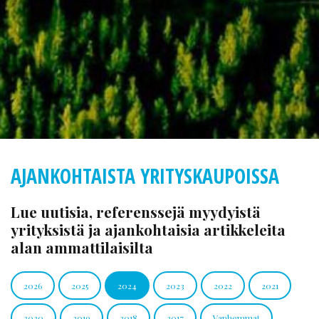
AJANKOHTAISTA YRITYSKAUPOISSA
Lue uutisia, referenssejä myydyistä
yrityksistä ja ajankohtaisia artikkeleita
alan ammattilaisilta
2026
2025
2024
2023
2022
2021
2020
2019
2018
2017
Vanhemmat