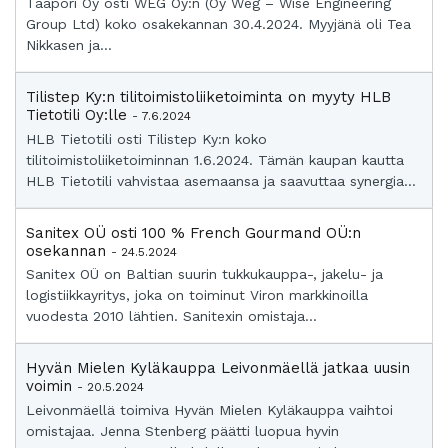
Taapori Oy osti WEG Oy:n (Oy Weg – Wise Engineering
Group Ltd) koko osakekannan 30.4.2024. Myyjänä oli Tea
Nikkasen ja...
Tilistep Ky:n tilitoimistoliiketoiminta on myyty HLB
Tietotili Oy:lle
- 7.6.2024
HLB Tietotili osti Tilistep Ky:n koko
tilitoimistoliiketoiminnan 1.6.2024. Tämän kaupan kautta
HLB Tietotili vahvistaa asemaansa ja saavuttaa synergia...
Sanitex OÜ osti 100 % French Gourmand OÜ:n
osekannan
- 24.5.2024
Sanitex OÜ on Baltian suurin tukkukauppa-, jakelu- ja
logistiikkayritys, joka on toiminut Viron markkinoilla
vuodesta 2010 lähtien. Sanitexin omistaja...
Hyvän Mielen Kyläkauppa Leivonmäellä jatkaa uusin
voimin
- 20.5.2024
Leivonmäellä toimiva Hyvän Mielen Kyläkauppa vaihtoi
omistajaa. Jenna Stenberg päätti luopua hyvin