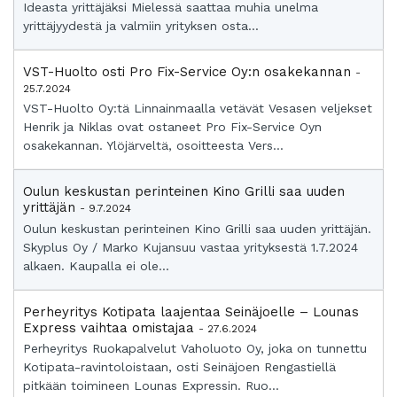
Ideasta yrittäjäksi Mielessä saattaa muhia unelma
yrittäjyydestä ja valmiin yrityksen osta...
VST-Huolto osti Pro Fix-Service Oy:n osakekannan
-
25.7.2024
VST-Huolto Oy:tä Linnainmaalla vetävät Vesasen veljekset
Henrik ja Niklas ovat ostaneet Pro Fix-Service Oyn
osakekannan. Ylöjärveltä, osoitteesta Vers...
Oulun keskustan perinteinen Kino Grilli saa uuden
yrittäjän
- 9.7.2024
Oulun keskustan perinteinen Kino Grilli saa uuden yrittäjän.
Skyplus Oy / Marko Kujansuu vastaa yrityksestä 1.7.2024
alkaen. Kaupalla ei ole...
Perheyritys Kotipata laajentaa Seinäjoelle – Lounas
Express vaihtaa omistajaa
- 27.6.2024
Perheyritys Ruokapalvelut Vaholuoto Oy, joka on tunnettu
Kotipata-ravintoloistaan, osti Seinäjoen Rengastiellä
pitkään toimineen Lounas Expressin. Ruo...