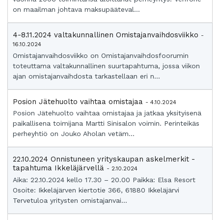
on maailman johtava maksupääteval...
4-8.11.2024 valtakunnallinen Omistajanvaihdosviikko
-
16.10.2024
Omistajanvaihdosviikko on Omistajanvaihdosfoorumin
toteuttama valtakunnallinen suurtapahtuma, jossa viikon
ajan omistajanvaihdosta tarkastellaan eri n...
Posion Jätehuolto vaihtaa omistajaa
- 4.10.2024
Posion Jätehuolto vaihtaa omistajaa ja jatkaa yksityisenä
paikallisena toimijana Martti Sinisalon voimin. Perinteikäs
perheyhtiö on Jouko Aholan vetäm...
22.10.2024 Onnistuneen yrityskaupan askelmerkit -
tapahtuma Ikkeläjärvellä
- 2.10.2024
Aika: 22.10.2024 kello 17.30 – 20.00 Paikka: Elsa Resort
Osoite: Ikkeläjärven kiertotie 366, 61880 Ikkeläjärvi
Tervetuloa yritysten omistajanvai...