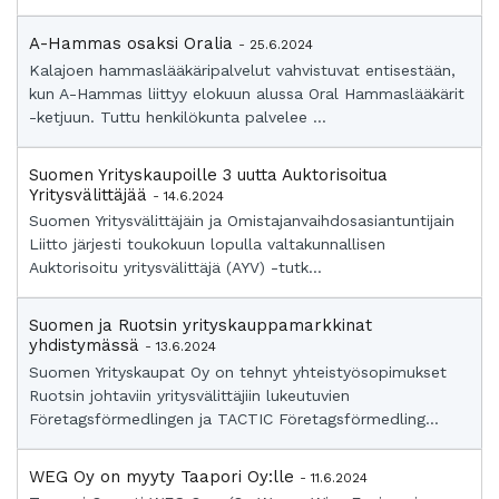
A-Hammas osaksi Oralia
- 25.6.2024
Kalajoen hammaslääkäripalvelut vahvistuvat entisestään,
kun A-Hammas liittyy elokuun alussa Oral Hammaslääkärit
-ketjuun. Tuttu henkilökunta palvelee ...
Suomen Yrityskaupoille 3 uutta Auktorisoitua
Yritysvälittäjää
- 14.6.2024
Suomen Yritysvälittäjäin ja Omistajanvaihdosasiantuntijain
Liitto järjesti toukokuun lopulla valtakunnallisen
Auktorisoitu yritysvälittäjä (AYV) -tutk...
Suomen ja Ruotsin yrityskauppamarkkinat
yhdistymässä
- 13.6.2024
Suomen Yrityskaupat Oy on tehnyt yhteistyösopimukset
Ruotsin johtaviin yritysvälittäjiin lukeutuvien
Företagsförmedlingen ja TACTIC Företagsförmedling...
WEG Oy on myyty Taapori Oy:lle
- 11.6.2024