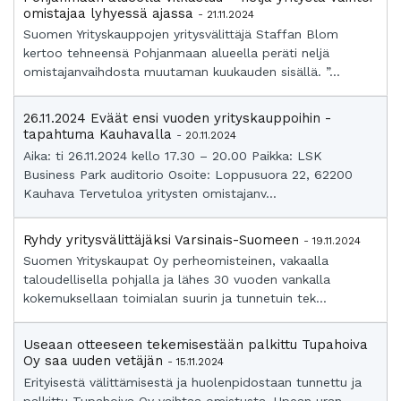
omistajaa lyhyessä ajassa
- 21.11.2024
Suomen Yrityskauppojen yritysvälittäjä Staffan Blom
kertoo tehneensä Pohjanmaan alueella peräti neljä
omistajanvaihdosta muutaman kuukauden sisällä. ”...
26.11.2024 Eväät ensi vuoden yrityskauppoihin -
tapahtuma Kauhavalla
- 20.11.2024
Aika: ti 26.11.2024 kello 17.30 – 20.00 Paikka: LSK
Business Park auditorio Osoite: Loppusuora 22, 62200
Kauhava Tervetuloa yritysten omistajanv...
Ryhdy yritysvälittäjäksi Varsinais-Suomeen
- 19.11.2024
Suomen Yrityskaupat Oy perheomisteinen, vakaalla
taloudellisella pohjalla ja lähes 30 vuoden vankalla
kokemuksellaan toimialan suurin ja tunnetuin tek...
Useaan otteeseen tekemisestään palkittu Tupahoiva
Oy saa uuden vetäjän
- 15.11.2024
Erityisestä välittämisestä ja huolenpidostaan tunnettu ja
palkittu Tupahoiva Oy vaihtaa omistusta. Upean uran