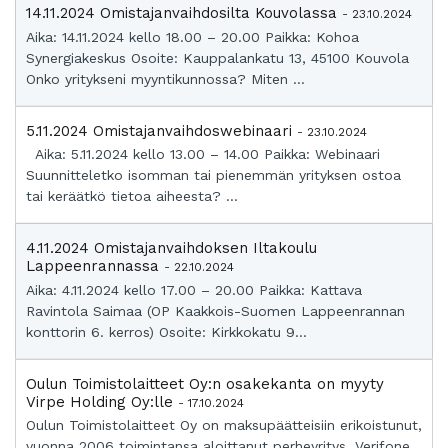
14.11.2024 Omistajanvaihdosilta Kouvolassa
- 23.10.2024
Aika: 14.11.2024 kello 18.00 – 20.00 Paikka: Kohoa
Synergiakeskus Osoite: Kauppalankatu 13, 45100 Kouvola
Onko yritykseni myyntikunnossa? Miten ...
5.11.2024 Omistajanvaihdoswebinaari
- 23.10.2024
Aika: 5.11.2024 kello 13.00 – 14.00 Paikka: Webinaari
Suunnitteletko isomman tai pienemmän yrityksen ostoa
tai keräätkö tietoa aiheesta? ...
4.11.2024 Omistajanvaihdoksen Iltakoulu
Lappeenrannassa
- 22.10.2024
Aika: 4.11.2024 kello 17.00 – 20.00 Paikka: Kattava
Ravintola Saimaa (OP Kaakkois-Suomen Lappeenrannan
konttorin 6. kerros) Osoite: Kirkkokatu 9...
Oulun Toimistolaitteet Oy:n osakekanta on myyty
Virpe Holding Oy:lle
- 17.10.2024
Oulun Toimistolaitteet Oy on maksupäätteisiin erikoistunut,
vuonna 2006 toimintansa aloittanut perheyritys. Verifone