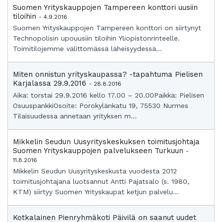
Suomen Yrityskauppojen Tampereen konttori uusiin
tiloihin
- 4.9.2016
Suomen Yrityskauppojen Tampereen konttori on siirtynyt
Technopolisin upouusiin tiloihin Yliopistonrinteelle.
Toimitilojemme välittömässä läheisyydessä...
Miten onnistun yrityskaupassa? -tapahtuma Pielisen
Karjalassa 29.9.2016
- 28.8.2016
Aika: torstai 29.9.2016 kello 17.00 – 20.00Paikka: Pielisen
OsuuspankkiOsoite: Porokylänkatu 19, 75530 Nurmes
Tilaisuudessa annetaan yrityksen m...
Mikkelin Seudun Uusyrityskeskuksen toimitusjohtaja
Suomen Yrityskauppojen palvelukseen Turkuun
-
11.8.2016
Mikkelin Seudun Uusyrityskeskusta vuodesta 2012
toimitusjohtajana luotsannut Antti Pajatsalo (s. 1980,
KTM) siirtyy Suomen Yrityskaupat ketjun palvelu...
Kotkalainen Pienryhmäkoti Päivilä on saanut uudet