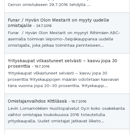
Cerron omistukseen 29.7.2016 tehdyllä ...
Funar / Hyvän Olon Mestarit on myyty uudelle
omistajalle
- 24.7.2016
Funar / Hyvän Olon Mestarit on myynyt Riihimäen ABC-
asemalla toimivan leipomo-/leipäkauppansa uudelle
omistajalle, joka jatkaa toimintaa perinteiseen...
Yrityskaupat vilkastuneet selvästi – kasvu jopa 30
prosenttia
- 19.7.2016
Yrityskaupat vilkastuneet selvästi – kasvu jopa 30
prosenttia Yrityskauppojen määrän odotetaan kasvavan
tänä vuonna jopa 20–30 prosenttia. Yrityskaupp...
Omistajanvaihdos Kittilässä
- 18.7.2016
Levin Lomamökkien Huoltopalvelut Oy:n koko osakekanta
vaihtoi omistajaa toukokuussa 2016 toteutetulla
yrityskaupalla. Uudet omistajat jatkavat liiketo...