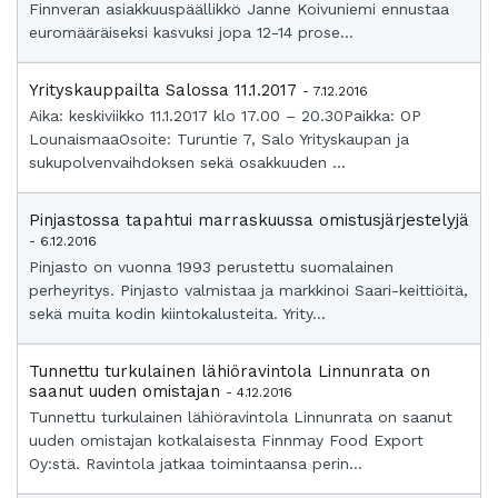
Finnveran asiakkuuspäällikkö Janne Koivuniemi ennustaa
euromääräiseksi kasvuksi jopa 12-14 prose...
Yrityskauppailta Salossa 11.1.2017
- 7.12.2016
Aika: keskiviikko 11.1.2017 klo 17.00 – 20.30Paikka: OP
LounaismaaOsoite: Turuntie 7, Salo Yrityskaupan ja
sukupolvenvaihdoksen sekä osakkuuden ...
Pinjastossa tapahtui marraskuussa omistusjärjestelyjä
- 6.12.2016
Pinjasto on vuonna 1993 perustettu suomalainen
perheyritys. Pinjasto valmistaa ja markkinoi Saari-keittiöitä,
sekä muita kodin kiintokalusteita. Yrity...
Tunnettu turkulainen lähiöravintola Linnunrata on
saanut uuden omistajan
- 4.12.2016
Tunnettu turkulainen lähiöravintola Linnunrata on saanut
uuden omistajan kotkalaisesta Finnmay Food Export
Oy:stä. Ravintola jatkaa toimintaansa perin...