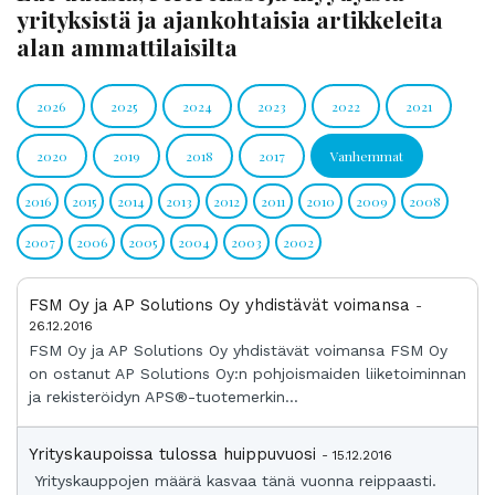
yrityksistä ja ajankohtaisia artikkeleita
alan ammattilaisilta
2026
2025
2024
2023
2022
2021
2020
2019
2018
2017
Vanhemmat
2016
2015
2014
2013
2012
2011
2010
2009
2008
2007
2006
2005
2004
2003
2002
FSM Oy ja AP Solutions Oy yhdistävät voimansa
-
26.12.2016
FSM Oy ja AP Solutions Oy yhdistävät voimansa FSM Oy
on ostanut AP Solutions Oy:n pohjoismaiden liiketoiminnan
ja rekisteröidyn APS®-tuotemerkin...
Yrityskaupoissa tulossa huippuvuosi
- 15.12.2016
Yrityskauppojen määrä kasvaa tänä vuonna reippaasti.