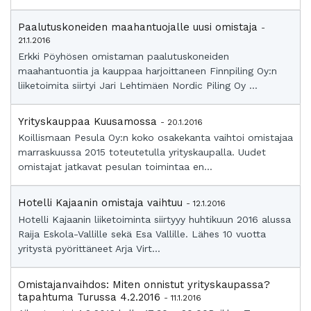
Paalutuskoneiden maahantuojalle uusi omistaja
-
21.1.2016
Erkki Pöyhösen omistaman paalutuskoneiden
maahantuontia ja kauppaa harjoittaneen Finnpiling Oy:n
liiketoimita siirtyi Jari Lehtimäen Nordic Piling Oy ...
Yrityskauppaa Kuusamossa
- 20.1.2016
Koillismaan Pesula Oy:n koko osakekanta vaihtoi omistajaa
marraskuussa 2015 toteutetulla yrityskaupalla. Uudet
omistajat jatkavat pesulan toimintaa en...
Hotelli Kajaanin omistaja vaihtuu
- 12.1.2016
Hotelli Kajaanin liiketoiminta siirtyyy huhtikuun 2016 alussa
Raija Eskola-Vallille sekä Esa Vallille. Lähes 10 vuotta
yritystä pyörittäneet Arja Virt...
Omistajanvaihdos: Miten onnistut yrityskaupassa?
tapahtuma Turussa 4.2.2016
- 11.1.2016