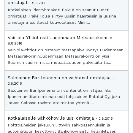
omistajat
- 9.8.2016
Kotkalainen Pienryhmäkoti Päivilä on saanut uudet
omistajat. Päivi Tolsa siirtyy uusiin haasteisiin ja uusina
omistajina aloittavat kouvolalaiset Minn...
Vainiola-Yhtiöt osti Uudenmaan Metsäurakoinnin
-
8.8.2016
Vainiola-Yhtiöt on ostanut metsäpalveluyritys Uudenmaan
MetsäurakoinninUudenmaan Metsäurakointi on yksi
Suomen suurimmista metsätalouden palveluita ta...
Salolainen Bar Ipanema on vaihtanut omistajaa
-
2.8.2016
Salolainen Bar Ipanema on vaihtanut omistajaa. Bar
Ipaneman liiketoiminnan osti lohjalainen Ratatui Oy, joka
jatkaa Salossa ravintolatoimintaa yhtenä ...
Kotkalaiselle Sähköhoville uusi omistaja
- 2.8.2016
Polttoaineiden jakeluun liittyviin sähköasennuksiin ja
automatioon keskittynyt Sähköhovi siirtyi helsinkiläisen