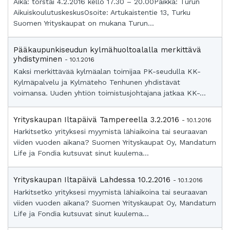
Aika: torstai 4.2.2016 kello 17.30 – 20.00Paikka: Turun
AikuiskoulutuskeskusOsoite: Artukaistentie 13, Turku
Suomen Yrityskaupat on mukana Turun...
Pääkaupunkiseudun kylmähuoltoalalla merkittävä
yhdistyminen
- 10.1.2016
Kaksi merkittävää kylmäalan toimijaa PK-seudulla KK-
Kylmäpalvelu ja Kylmäteho Tenhunen yhdistävät
voimansa. Uuden yhtiön toimistusjohtajana jatkaa KK-...
Yrityskaupan Iltapäivä Tampereella 3.2.2016
- 10.1.2016
Harkitsetko yrityksesi myymistä lähiaikoina tai seuraavan
viiden vuoden aikana? Suomen Yrityskaupat Oy, Mandatum
Life ja Fondia kutsuvat sinut kuulema...
Yrityskaupan Iltapäivä Lahdessa 10.2.2016
- 10.1.2016
Harkitsetko yrityksesi myymistä lähiaikoina tai seuraavan
viiden vuoden aikana? Suomen Yrityskaupat Oy, Mandatum
Life ja Fondia kutsuvat sinut kuulema...