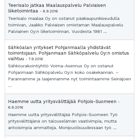
Teerisalo jatkaa Maalauspalvelu Palviaisen
liiketoimintaa
- 8.9.2016
Teerisalo maalaa Oy on ostanut pääkaupunkiseudulla
toimivan, Jaakko Palviaisen omistaman Maalauspalvelu
Palviainen Oy:n liiketoiminnan. Vuodesta 1981 ...
Sähköalan yritykset Pohjanmaalla yhdistävät
toimintojaan. Pohjanmaan Sähköpalvelu Oy:n omistus
vaihtuu
- 7.9.2016
Sähköurakointiyhtiö Voima-Asennus Oy on ostanut
Pohjanmaan Sähköpalvelu Oy:n koko osakekannan. –
Parannamme ja laajennamme nyt toimintaamme Seinäjoen
...
Haemme uutta yritysvälittäjää Pohjois-Suomeen
-
6.9.2016
Haemme uutta yritysvälittäjää Pohjois-Suomeen Työ
yritysvälittäjänä on talouselämän vaativimpia, mutta
antoisimpia ammatteja. Monipuolisuudessaan työ ...