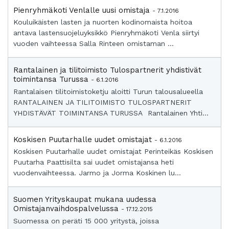
Pienryhmäkoti Venlalle uusi omistaja
- 7.1.2016
Kouluikäisten lasten ja nuorten kodinomaista hoitoa
antava lastensuojeluyksikkö Pienryhmäkoti Venla siirtyi
vuoden vaihteessa Salla Rinteen omistaman ...
Rantalainen ja tilitoimisto Tulospartnerit yhdistivät
toimintansa Turussa
- 6.1.2016
Rantalaisen tilitoimistoketju aloitti Turun talousalueella
RANTALAINEN JA TILITOIMISTO TULOSPARTNERIT
YHDISTÄVÄT TOIMINTANSA TURUSSA Rantalainen Yhti...
Koskisen Puutarhalle uudet omistajat
- 6.1.2016
Koskisen Puutarhalle uudet omistajat Perinteikäs Koskisen
Puutarha Paattisilta sai uudet omistajansa heti
vuodenvaihteessa. Jarmo ja Jorma Koskinen lu...
Suomen Yrityskaupat mukana uudessa
Omistajanvaihdospalvelussa
- 17.12.2015
Suomessa on peräti 15 000 yritystä, joissa