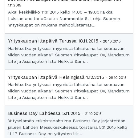
1.11.2015
Aika: keskiviikko 11.11.2015 kello 14.00 – 19.00Paikka:
Luksian auditorioOsoite: Nummentie 6, Lohja Suomen
Yrityskaupat on mukana mahdollistamas...
Yrityskaupan iltapäivä Turussa 18.11.2015
- 28.10.2015
Harkitsetko yrityksesi myymistä lähiaikoina tai seuraavan
viiden vuoden aikana? Suomen Yrityskaupat Oy, Mandatum
Life ja Asianajotoimisto Heikkilä &am...
Yrityskaupan iltapäivä Helsingissä 1.12.2015
- 28.10.2015
Harkitsetko yrityksesi myymistä lähiaikoina tai seuraavan
viiden vuoden aikana? Suomen Yrityskaupat Oy, Mandatum
Life ja Asianajotoimisto Heikkilä &am...
Business Day Lahdessa 5.11.2015
- 21.10.2015
Yrityselämän erikoistapahtuma Business Day järjestetään
jälleen Lahden Messukeskuksessa torstaina 5.11.2015 kello
11-17 Business Day on yritysten liik...