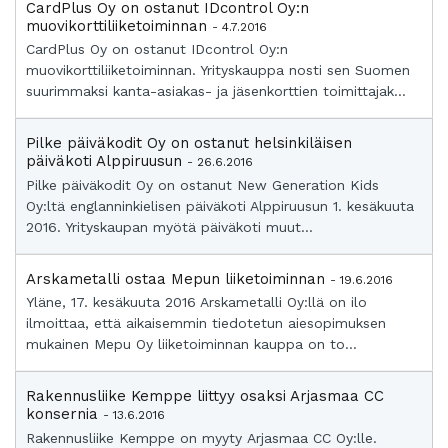
CardPlus Oy on ostanut IDcontrol Oy:n
muovikorttiliiketoiminnan
- 4.7.2016
CardPlus Oy on ostanut IDcontrol Oy:n
muovikorttiliiketoiminnan. Yrityskauppa nosti sen Suomen
suurimmaksi kanta-asiakas- ja jäsenkorttien toimittajak...
Pilke päiväkodit Oy on ostanut helsinkiläisen
päiväkoti Alppiruusun
- 26.6.2016
Pilke päiväkodit Oy on ostanut New Generation Kids
Oy:ltä englanninkielisen päiväkoti Alppiruusun 1. kesäkuuta
2016. Yrityskaupan myötä päiväkoti muut...
Arskametalli ostaa Mepun liiketoiminnan
- 19.6.2016
Yläne, 17. kesäkuuta 2016 Arskametalli Oy:llä on ilo
ilmoittaa, että aikaisemmin tiedotetun aiesopimuksen
mukainen Mepu Oy liiketoiminnan kauppa on to...
Rakennusliike Kemppe liittyy osaksi Arjasmaa CC
konsernia
- 13.6.2016
Rakennusliike Kemppe on myyty Arjasmaa CC Oy:lle.