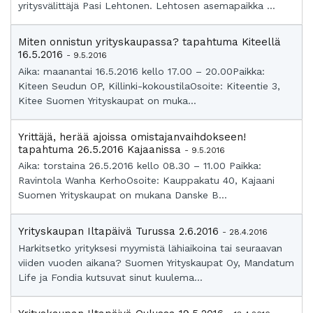
yritysvälittäjä Pasi Lehtonen. Lehtosen asemapaikka ...
Miten onnistun yrityskaupassa? tapahtuma Kiteellä
16.5.2016
- 9.5.2016
Aika: maanantai 16.5.2016 kello 17.00 – 20.00Paikka:
Kiteen Seudun OP, Killinki-kokoustilaOsoite: Kiteentie 3,
Kitee Suomen Yrityskaupat on muka...
Yrittäjä, herää ajoissa omistajanvaihdokseen!
tapahtuma 26.5.2016 Kajaanissa
- 9.5.2016
Aika: torstaina 26.5.2016 kello 08.30 – 11.00 Paikka:
Ravintola Wanha KerhoOsoite: Kauppakatu 40, Kajaani
Suomen Yrityskaupat on mukana Danske B...
Yrityskaupan Iltapäivä Turussa 2.6.2016
- 28.4.2016
Harkitsetko yrityksesi myymistä lähiaikoina tai seuraavan
viiden vuoden aikana? Suomen Yrityskaupat Oy, Mandatum
Life ja Fondia kutsuvat sinut kuulema...