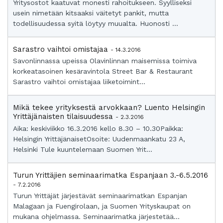
Yritysostot kaatuvat monesti rahoitukseen. Syylliseksi
usein nimetään kitsaaksi väitetyt pankit, mutta
todellisuudessa syitä löytyy muualta. Huonosti ...
Sarastro vaihtoi omistajaa
- 14.3.2016
Savonlinnassa upeissa Olavinlinnan maisemissa toimiva
korkeatasoinen kesäravintola Street Bar & Restaurant
Sarastro vaihtoi omistajaa liiketoimint...
Mikä tekee yrityksestä arvokkaan? Luento Helsingin
Yrittäjänaisten tilaisuudessa
- 2.3.2016
Aika: keskiviikko 16.3.2016 kello 8.30 – 10.30Paikka:
Helsingin YrittäjänaisetOsoite: Uudenmaankatu 23 A,
Helsinki Tule kuuntelemaan Suomen Yrit...
Turun Yrittäjien seminaarimatka Espanjaan 3.-6.5.2016
- 7.2.2016
Turun Yrittäjät järjestävät seminaarimatkan Espanjan
Malagaan ja Fuengirolaan, ja Suomen Yrityskaupat on
mukana ohjelmassa. Seminaarimatka järjestetää...