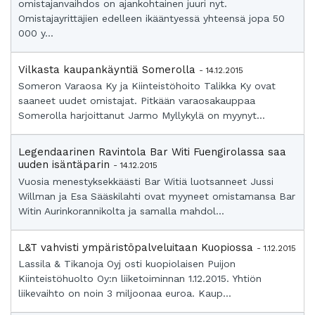
omistajanvaihdos on ajankohtainen juuri nyt.
Omistajayrittäjien edelleen ikääntyessä yhteensä jopa 50
000 y...
Vilkasta kaupankäyntiä Somerolla
- 14.12.2015
Someron Varaosa Ky ja Kiinteistöhoito Talikka Ky ovat
saaneet uudet omistajat. Pitkään varaosakauppaa
Somerolla harjoittanut Jarmo Myllykylä on myynyt...
Legendaarinen Ravintola Bar Witi Fuengirolassa saa
uuden isäntäparin
- 14.12.2015
Vuosia menestyksekkäästi Bar Witiä luotsanneet Jussi
Willman ja Esa Sääskilahti ovat myyneet omistamansa Bar
Witin Aurinkorannikolta ja samalla mahdol...
L&T vahvisti ympäristöpalveluitaan Kuopiossa
- 1.12.2015
Lassila & Tikanoja Oyj osti kuopiolaisen Puijon
Kiinteistöhuolto Oy:n liiketoiminnan 1.12.2015. Yhtiön
liikevaihto on noin 3 miljoonaa euroa. Kaup...