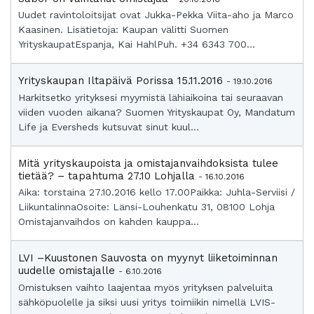
Uudet ravintoloitsijat ovat Jukka-Pekka Viita-aho ja Marco
Kaasinen. Lisätietoja: Kaupan välitti Suomen
YrityskaupatEspanja, Kai HahlPuh. +34 6343 700...
Yrityskaupan Iltapäivä Porissa 15.11.2016
- 19.10.2016
Harkitsetko yrityksesi myymistä lähiaikoina tai seuraavan
viiden vuoden aikana? Suomen Yrityskaupat Oy, Mandatum
Life ja Eversheds kutsuvat sinut kuul...
Mitä yrityskaupoista ja omistajanvaihdoksista tulee
tietää? – tapahtuma 27.10 Lohjalla
- 16.10.2016
Aika: torstaina 27.10.2016 kello 17.00Paikka: Juhla-Serviisi /
LiikuntalinnaOsoite: Länsi-Louhenkatu 31, 08100 Lohja
Omistajanvaihdos on kahden kauppa...
LVI –Kuustonen Sauvosta on myynyt liiketoiminnan
uudelle omistajalle
- 6.10.2016
Omistuksen vaihto laajentaa myös yrityksen palveluita
sähköpuolelle ja siksi uusi yritys toimiikin nimellä LVIS-