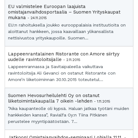
EU valmistelee Euroopan laajuista
omistajanvaihdosportaalia – Suomen Yrityskaupat
mukana
- 24.11.2015
EU:n rahoituksella joukko eurooppalaisia instituutioita on
aloittanut hankkeen, jossa kaavaillaan ylikansallista
nettisivustoa yrityskaupoille. Suomen...
Lappeenrantalainen Ristorante con Amore siirtyy
uudelle ravintoloitsijalle
- 2.11.2015
Lappeenrannassa ja Savitaipaleella vaikuttava
ravintoloitsija Ali Gevanci on ostanut Ristorante con
Amore’n liiketoiminnan 30.10.2015 toteutetul...
Suomen Hevosurheilulehti Oy on ostanut
liiketoimintakaupalla 7 oikein -lehden
- 1.11.2015
”Aika kaupanteolle oli kypsä. Haluan jatkaa työtäni muiden
hankkeiden kanssa”, Ravialfa Oy:n Tiina Pitkänen
perustelee myyntipäätöstään. 7...
Jatkoon! Omistajanvaihdos-seminaari Lohjalla 11.11.
-