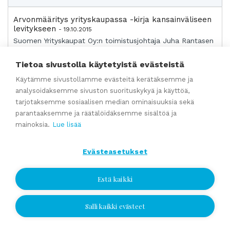
Arvonmääritys yrityskaupassa -kirja kansainväliseen
levitykseen
- 19.10.2015
Suomen Yrityskaupat Oy:n toimistusjohtaja Juha Rantasen
kirjoittamasta ja Suomen Yrittäjien kustantamasta kirjasta
Arvonmääritys yrityskaupassa on nyt...
Tietoa sivustolla käytetyistä evästeistä
Käytämme sivustollamme evästeitä kerätäksemme ja
Varpaisjärven ST1:lle uudet omistajat
- 8.10.2015
analysoidaksemme sivuston suorituskykyä ja käyttöä,
Varpaisjärvellä ST1-huoltoasemaa pitkään pyörittänyt
tarjotaksemme sosiaalisen median ominaisuuksia sekä
Anssi Nousiainen Ky myi huoltoasemaliiketoiminnan
parantaaksemme ja räätälöidäksemme sisältöä ja
kiinteistöineen Timo ja Tuula Villasen omistama...
mainoksia.
Lue lisää
Piirilevysuunnitteluyritys uudelle omistajalle
- 8.10.2015
Evästeasetukset
Seppo Tahvosen STA-Invest Oy myi
elektroniikkasuunnitteluun erikoistuneen Cambic Oy:n koko
Estä kaikki
osakekannan Jukka Nymanin Namme Group Oy:lle.
Lisätietoja: ...
Salli kaikki evästeet
Jätä yhteydenottopyyntö
Tamperelainen käsityöliike Merletto saa uuden
yrittäjän