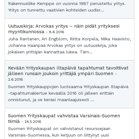
Rakennusliike Kemppe on vuonna 1987 perustettu yritys.
Yritys on tunnettu vaativien kohteiden uudisr...
Uutuuskirja: Arvokas yritys – näin pidät yrityksesi
myyntikunnossa
- 8.6.2016
Juha Rantanen, Ari Engblom, Riitta Korpela, Mika Haavisto,
Johanna Haanpää Arvokas yritys on uutuuskirja, joka
jokaisen yrittäjän kannattaa lukea. Täm...
Kevään Yrityskaupan Iltapäivä tapahtumat tavoittivat
jälleen runsain joukoin yrittäjiä ympäri Suomen
-
2.6.2016
Suomen Yrityskauppojen luotsaama Yrityskaupan Iltapäivä
-tapahtumakiertue keväällä 2016 oli jälleen erittäin
onnistunut, ja se keräsi maanlaajuisesti ...
Suomen Yrityskaupat vahvistaa Varsinais-Suomen
tiimiä
- 24.5.2016
Suomen Yrityskaupat on vahvistanut resurssejaan
Varsinais-Suomessa, kun ketjuun on liittynyt uusi