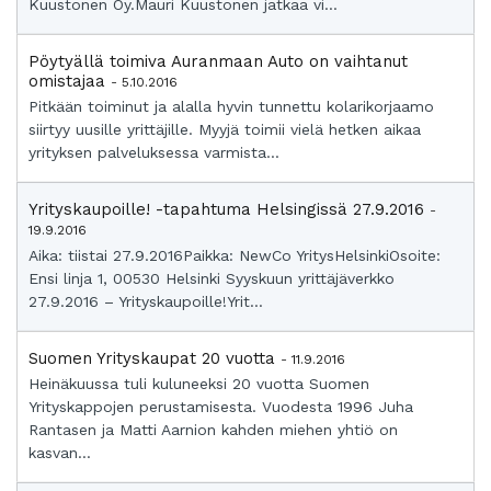
Kuustonen Oy.Mauri Kuustonen jatkaa vi...
Pöytyällä toimiva Auranmaan Auto on vaihtanut
omistajaa
- 5.10.2016
Pitkään toiminut ja alalla hyvin tunnettu kolarikorjaamo
siirtyy uusille yrittäjille. Myyjä toimii vielä hetken aikaa
yrityksen palveluksessa varmista...
Yrityskaupoille! -tapahtuma Helsingissä 27.9.2016
-
19.9.2016
Aika: tiistai 27.9.2016Paikka: NewCo YritysHelsinkiOsoite:
Ensi linja 1, 00530 Helsinki Syyskuun yrittäjäverkko
27.9.2016 – Yrityskaupoille!Yrit...
Suomen Yrityskaupat 20 vuotta
- 11.9.2016
Heinäkuussa tuli kuluneeksi 20 vuotta Suomen
Yrityskappojen perustamisesta. Vuodesta 1996 Juha
Rantasen ja Matti Aarnion kahden miehen yhtiö on
kasvan...