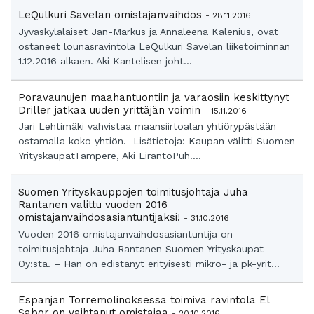
LeQulkuri Savelan omistajanvaihdos
- 28.11.2016
Jyväskyläläiset Jan-Markus ja Annaleena Kalenius, ovat
ostaneet lounasravintola LeQulkuri Savelan liiketoiminnan
1.12.2016 alkaen. Aki Kantelisen joht...
Poravaunujen maahantuontiin ja varaosiin keskittynyt
Driller jatkaa uuden yrittäjän voimin
- 15.11.2016
Jari Lehtimäki vahvistaa maansiirtoalan yhtiörypästään
ostamalla koko yhtiön. Lisätietoja: Kaupan välitti Suomen
YrityskaupatTampere, Aki EirantoPuh....
Suomen Yrityskauppojen toimitusjohtaja Juha
Rantanen valittu vuoden 2016
omistajanvaihdosasiantuntijaksi!
- 31.10.2016
Vuoden 2016 omistajanvaihdosasiantuntija on
toimitusjohtaja Juha Rantanen Suomen Yrityskaupat
Oy:stä. – Hän on edistänyt erityisesti mikro- ja pk-yrit...
Espanjan Torremolinoksessa toimiva ravintola El
Sabor on vaihtanut omistajaa
- 20.10.2016